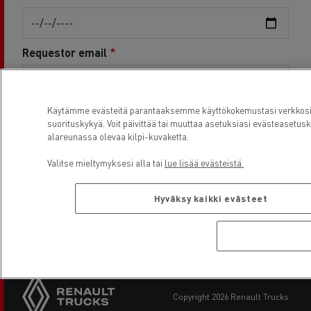
Requestor email
Email must match Administrator email for Renault Trucks
Käytämme evästeitä parantaaksemme käyttökokemustasi verkkosi
Customer Portal account
suorituskykyä. Voit päivittää tai muuttaa asetuksiasi evästease
alareunassa olevaa kilpi-kuvaketta.
The requesting party must have the right to data for
the requested vehicle(s) for the requested period. A
Valitse mieltymyksesi alla tai
lue lisää evästeistä.
document showing this right must be uploaded.
Attached: 0 KB / 10 MB
Upload document
Hyväksy kaikki evästeet
Send request
copyright 2026 Renault Trucks