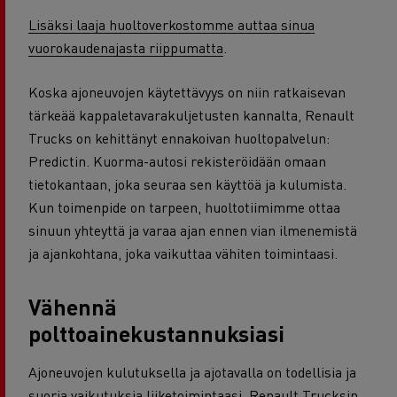
Lisäksi laaja huoltoverkostomme auttaa sinua
vuorokaudenajasta riippumatta
.
Koska ajoneuvojen käytettävyys on niin ratkaisevan
tärkeää kappaletavarakuljetusten kannalta, Renault
Trucks on kehittänyt ennakoivan huoltopalvelun:
Predictin. Kuorma-autosi rekisteröidään omaan
tietokantaan, joka seuraa sen käyttöä ja kulumista.
Kun toimenpide on tarpeen, huoltotiimimme ottaa
sinuun yhteyttä ja varaa ajan ennen vian ilmenemistä
ja ajankohtana, joka vaikuttaa vähiten toimintaasi.
Vähennä
polttoainekustannuksiasi
Ajoneuvojen kulutuksella ja ajotavalla on todellisia ja
suoria vaikutuksia liiketoimintaasi. Renault Trucksin