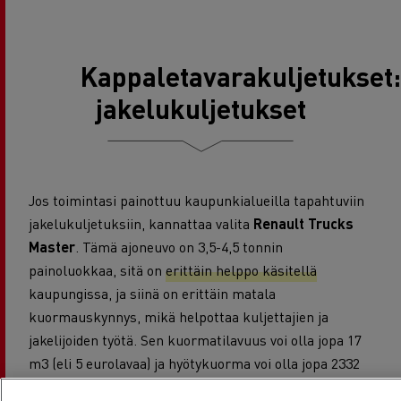
Kappaletavarakuljetukset:
jakelukuljetukset
Jos toimintasi painottuu kaupunkialueilla tapahtuviin
jakelukuljetuksiin, kannattaa valita
Renault Trucks
Master
. Tämä ajoneuvo on 3,5-4,5 tonnin
painoluokkaa, sitä on
erittäin helppo käsitellä
kaupungissa, ja siinä on erittäin matala
kuormauskynnys, mikä helpottaa kuljettajien ja
jakelijoiden työtä. Sen kuormatilavuus voi olla jopa 17
m3 (eli 5 eurolavaa) ja hyötykuorma voi olla jopa 2332
kg mallista riippuen. Polttoaineenkulutuksen