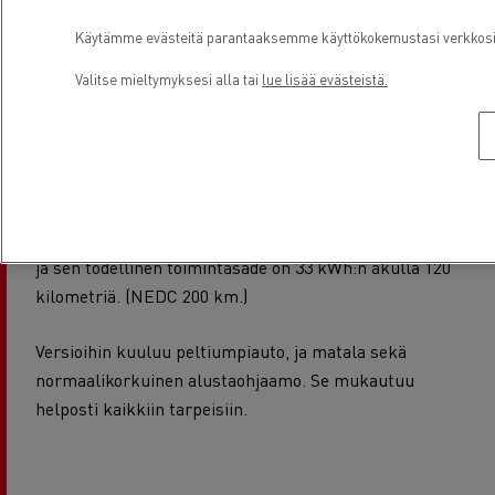
vähentämiseksi autoon on saatavilla useita
järjestelmiä, kuten automaattivaihteisto ja ekotila
Käytämme evästeitä parantaaksemme käyttökokemustasi verkkosivu
sekä vaihteenvaihtoavustin ja Stop & Start -
Valitse mieltymyksesi alla tai
lue lisää evästeistä.
järjestelmä.
Jos haluat päästä kokonaan eroon polttoainekuluista
suosittelemme
Renault Trucks Master Z.E
.
-mallia
.
Tätä 100-prosenttisesti
sähkökäyttöistä
hyötyajoneuvoa
on saatavana kuudessa eri versiossa,
ja sen todellinen toimintasäde on 33 kWh:n akulla 120
kilometriä. (NEDC 200 km.)
Versioihin kuuluu peltiumpiauto, ja matala sekä
normaalikorkuinen alustaohjaamo. Se mukautuu
helposti kaikkiin tarpeisiin.