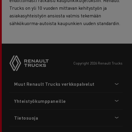
ehdottomasti ratkaisu kaupunkikuljetuksiin. Renault
Trucks on yli 10 vuoden mittavan kehitystyön ja
asiakasyhteistyön ansiosta valmis tekemään
sähkökuorma-autoista kaupunkien uuden standardin.
copyright 2026 Renault Trucks
Footer
Muut Renault Trucks verkkopalvelut
menu
Yhteistyökumppaneille
Tietosuoja