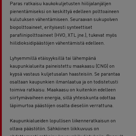
Paras ratkaisu kaukokuljetusten hiilijalanjäljen
pienentämiseksi on keskittyä edelleen polttoaineen
kulutuksen vähentämiseen. Seuraavan sukupolven
biopolttoaineet, erityisesti synteettiset
parafiinipolttoaineet (HVO, XTL jne.), tukevat myös
hiilidioksidipäästöjen vähentämistä edelleen.
Lyhyemmillä etäisyyksillä tai lähempänä
kaupunkialueita paineistettu maakaasu (CNG) on
kypsä vastaus kuljetusalan haasteisiin. Se parantaa
osaltaan kaupunkien ilmanlaatua ja on todistetusti
toimiva ratkaisu. Maakaasu on kuitenkin edelleen
siirtymävaiheen energia, sillä yhteiskunta odottaa
läpimurtoa päästöjen osalta dieseliin verrattuna.
Kaupunkialueiden lopullisen liikenneratkaisun on
oltava päästötön. Sähköinen liikkuvuus on