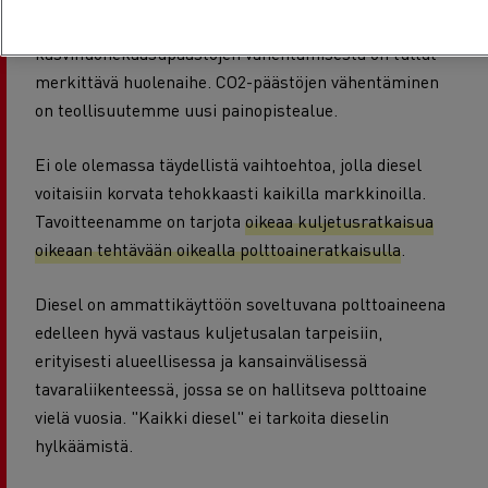
Ilmaston lämpenemisen torjunnasta ja
kasvihuonekaasupäästöjen vähentämisestä on tullut
merkittävä huolenaihe. CO2-päästöjen vähentäminen
on teollisuutemme uusi painopistealue.
Ei ole olemassa täydellistä vaihtoehtoa, jolla diesel
voitaisiin korvata tehokkaasti kaikilla markkinoilla.
Tavoitteenamme on tarjota
oikeaa kuljetusratkaisua
oikeaan tehtävään oikealla polttoaineratkaisulla
.
Diesel on ammattikäyttöön soveltuvana polttoaineena
edelleen hyvä vastaus kuljetusalan tarpeisiin,
erityisesti alueellisessa ja kansainvälisessä
tavaraliikenteessä, jossa se on hallitseva polttoaine
vielä vuosia. "Kaikki diesel" ei tarkoita dieselin
hylkäämistä.