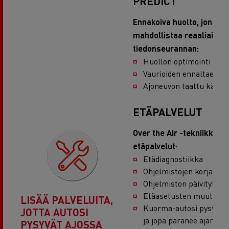
PREDICT
Ennakoiva huolto, jonka
mahdollistaa reaaliaikai
tiedonseurannan:
Huollon optimointi
Vaurioiden ennaltaehkä
Ajoneuvon taattu käytet
ETÄPALVELUT
Over the Air -tekniikka ta
etäpalvelut
:
Etädiagnostiikka
Ohjelmistojen korjauks
Ohjelmiston päivitykset
Etäasetusten muuttam
LISÄÄ PALVELUITA,
Kuorma-autosi pysyy t
JOTTA AUTOSI
ja jopa paranee ajan my
PYSYVÄT AJOSSA