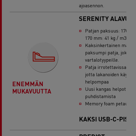
ajoasennon.
SERENITY ALAVUO
Patjan paksuus: 170 mm
170 mm: 41 kg / m3
Kaksinkertainen määrä j
paksumpi patja, joka sop
vartalotyypeille.
Patja irrotettavissa alu
jotta lakanoiden käyttö o
helpompaa
ENEMMÄN
Uusi kangas helpottaa
MUKAVUUTTA
puhdistamista
Memory foam petauspa
KAKSI USB-C-PIST