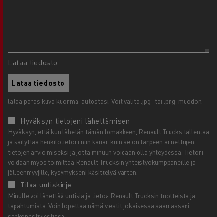
Lataa tiedosto
Lataa tiedosto
lataa paras kuva kuorma-autostasi. Voit valita .jpg- tai .png-muodon.
Hyväksyn tietojeni lähettämisen
Hyväksyn, että kun lähetän tämän lomakkeen, Renault Trucks tallentaa
ja säilyttää henkilötietoni niin kauan kuin se on tarpeen annettujen
tietojen arvioimiseksi ja jotta minuun voidaan olla yhteydessä. Tietoni
voidaan myös toimittaa Renault Trucksin yhteistyökumppaneille ja
jälleenmyyjille, kysymykseni käsittelyä varten.
Tilaa uutiskirje
Minulle voi lähettää uutisia ja tietoa Renault Trucksin tuotteista ja
tapahtumista. Voin lopettaa nämä viestit jokaisessa saamassani
sähköpostiviestissä.