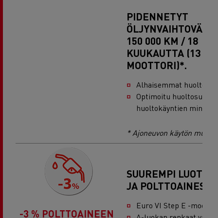
PIDENNETYT
ÖLJYNVAIHTOVÄLIT
150 000 KM / 18
KUUKAUTTA (13 LI
MOOTTORI)*.
Alhaisemmat huoltoku
Optimoitu huoltosuunn
huoltokäyntien minimoi
* Ajoneuvon käytön mukaa
SUUREMPI LUOTET
JA POLTTOAINESÄ
Euro VI Step E -moottor
-3 % POLTTOAINEEN
A-luokan renkaat vakio