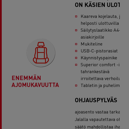
ON KÄSIEN ULOTTU
Kaareva kojelauta, jotta
helposti ulottuvilla
Säilytyslaatikko A4-koko
asiakirjoille
Mukiteline
USB-C-pistorasiat
Käynnistyspainike
Superior comfort -istuin
tahrankestävä
ENEMMÄN
irroitettava verhoilu
AJOMUKAVUUTTA
Tabletin ja puhelimen p
OHJAUSPYLVÄS
ajoasento vastaa tarkasti ta
Jalalla vapautettava ohjau
säätö mahdollistaa ihantee