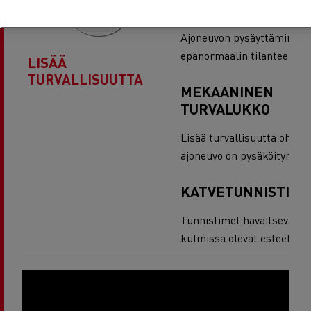
HÄTÄKÄYTTÖ
Ajoneuvon pysäyttäminen
epänormaalin tilanteen sa
LISÄÄ
TURVALLISUUTTA
MEKAANINEN
TURVALUKKO
Lisää turvallisuutta ohjaa
ajoneuvo on pysäköitynä.
KATVETUNNISTIME
Tunnistimet havaitsevat ku
kulmissa olevat esteet.