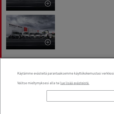
SITOUTUNUT ASIAKKAAN
Käytämme evästeitä parantaaksemme käyttökokemustasi verkkosivu
MENESTYKSEEN
Valitse mieltymyksesi alla tai
lue lisää evästeistä.