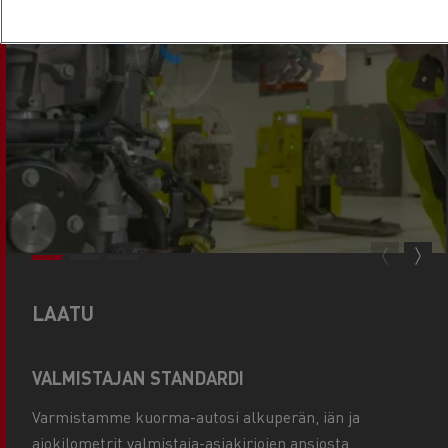
LAATU
VALMISTAJAN STANDARDI
Varmistamme kuorma-autosi alkuperän, iän ja
ajokilometrit valmistaja-asiakirjojen ansiosta.