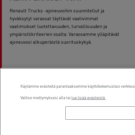
Renault Trucks -ajoneuvoihin suunnitellut ja
hyväksytyt varaosat täyttävät vaativimmat
vaatimukset luotettavuuden, turvallisuuden ja
ympäristökriteerien osalta. Varaosamme ylläpitävät
ajoneuvosi alkuperäistä suorituskykyä.
REMAN -OSAT
Käytämme evästeitä parantaaksemme käyttökokemustasi verkkosivu
Valitse mieltymyksesi alla tai
lue lisää evästeistä.