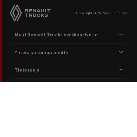
copyright 2026 Renault Trucks
Footer
Muut Renault Trucks verkkopalvelut
menu
Yhteistyökumppaneille
Tietosuoja
Renault Trucks valtakunnallinen 24/7 palvelu:
00800 1234 2424
Yhteystiedot