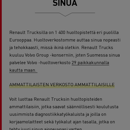
SINUA
Renault Trucksilla on 1 400 huoltopistettä eri puolilla
Eurooppaa. Huoltoverkostomme auttaa sinua nopeasti
ja tehokkaasti, missä ikinä oletkin. Renault Trucks
kuuluu Volvo Group -konserniin, joten Suomessa sinua
palvelee Volvo -huoltoverkosto
29 paikkakunnalla
kautta maan.
AMMATTILAISTEN VERKOSTO AMMATTILAISILLE
Voit luottaa Renault Trucksin huoltopisteiden
ammattilaisiin, jotka saavat säännöllisesti koulutusta
uusimmista diagnostiikkatyökaluista ja joilla on
korjaamolaitteet sekä työkalut ajan tasalla, jotka on
tehty juuri sinun ajoneuvoasi varten.