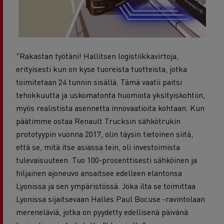
"Rakastan työtäni! Hallitsen logistiikkavirtoja,
erityisesti kun on kyse tuoreista tuotteista, jotka
toimitetaan 24 tunnin sisällä. Tämä vaatii paitsi
tehokkuutta ja uskomatonta huomiota yksityiskohtiin,
myös realistista asennetta innovaatioita kohtaan. Kun
päätimme ostaa Renault Trucksin sähkötrukin
prototyypin vuonna 2017, olin täysin tietoinen siitä,
että se, mitä itse asiassa tein, oli investoimista
tulevaisuuteen. Tuo 100-prosenttisesti sähköinen ja
hiljainen ajoneuvo ansaitsee edelleen elantonsa
Lyonissa ja sen ympäristössä. Joka ilta se toimittaa
Lyonissa sijaitsevaan Halles Paul Bocuse -ravintolaan
mereneläviä, jotka on pyydetty edellisenä päivänä