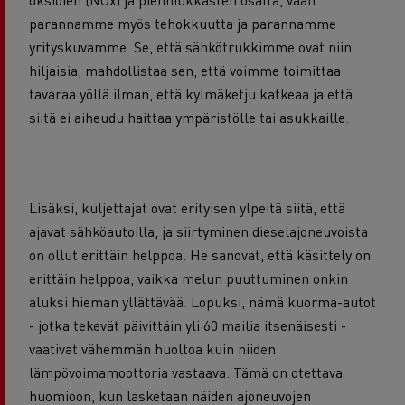
parannamme myös tehokkuutta ja
parannamme
yrityskuvamme. Se, että sähkötrukkimme ovat niin
hiljaisia, mahdollistaa sen, että voimme
toimittaa
tavaraa yöllä ilman, että kylmäketju katkeaa ja että
siitä ei aiheudu haittaa ympäristölle tai asukkaille.
Lisäksi,
kuljettajat
ovat erityisen ylpeitä siitä, että
ajavat sähköautoilla, ja siirtyminen dieselajoneuvoista
on ollut erittäin helppoa. He sanovat, että
käsittely on
erittäin helppoa, vaikka melun puuttuminen onkin
aluksi hieman yllättävää.
Lopuksi, nämä kuorma-autot
-
jotka tekevät päivittäin yli
60 mailia
itsenäisesti
-
vaativat
vähemmän huoltoa kuin niiden
lämpövoimamoottoria vastaava
.
Tämä on otettava
huomioon, kun lasketaan näiden ajoneuvojen