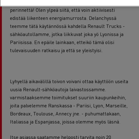
uskoi aina vetyyn. Jatkan tavallaan perheen
perinnettä! Olen ylpeä siitä, että voin aktiivisesti
edistää liikenteen energiamurrosta. Delanchyssä
teemme tätä käytännössä kahdella Renault Trucks -
sähköautollamme, jotka liikkuvat joka yö Lyonissa ja
Pariisissa. En epäile lainkaan, etteikö tämä olisi
tulevaisuuden ratkaisu ja että se yleistyisi.
Lyhyellä aikavälillä toivon voivani ottaa käyttöön useita
uusia Renault-sähköautoja laivastossamme.
varmistaaksemme toimitukset
suuriin kaupunkeihin,
joita palvelemme Ranskassa - Pariisi, Lyon, Marseille,
Bordeaux, Toulouse, Annecy jne. -
puhumattakaan
,
Italiassa ja Espanjassa, joissa olemme myös läsnä.
Itse asiassa saatamme helposti tarvita noin 20