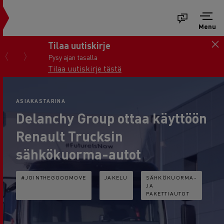
Menu
Tilaa uutiskirje
Pysy ajan tasalla
Tilaa uutiskirje tästä
ASIAKASTARINA
Delanchy Group ottaa käyttöön
Renault Trucksin
sähkökuorma-autot
#JOINTHEGOODMOVE
JAKELU
SÄHKÖKUORMA-
JA
PAKETTIAUTOT