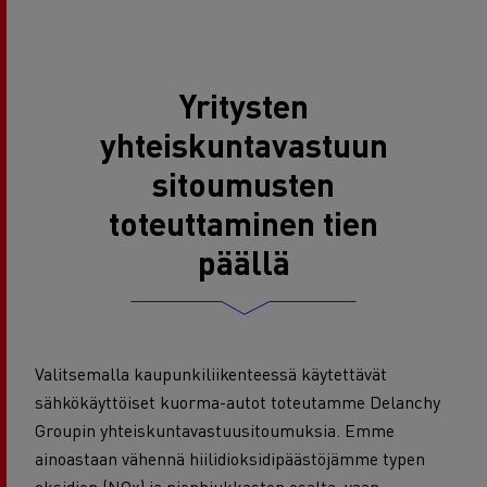
Yritysten
yhteiskuntavastuun
sitoumusten
toteuttaminen tien
päällä
Valitsemalla kaupunkiliikenteessä käytettävät
sähkökäyttöiset kuorma-autot toteutamme Delanchy
Groupin yhteiskuntavastuusitoumuksia. Emme
ainoastaan vähennä hiilidioksidipäästöjämme typen
oksidien (NOx) ja pienhiukkasten osalta,
vaan