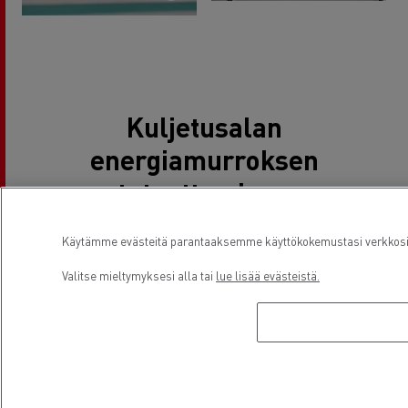
Kuljetusalan
energiamurroksen
toteuttaminen
päivittäin
Käytämme evästeitä parantaaksemme käyttökokemustasi verkkosivu
Valitse mieltymyksesi alla tai
lue lisää evästeistä.
Tämän Energy Observerin kanssa solmitun
kumppanuuden lisäksi odotan innolla ensimmäistä
vetyautoa. Isäni Joseph, joka perusti yrityksen vuonna
1968 yhdellä ensimmäisistä Saviem-kuorma-autoista,