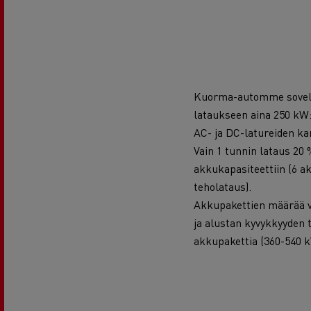
Kuorma-automme sovelt
lataukseen aina 250 kW:
AC- ja DC-latureiden ka
Vain 1 tunnin lataus 20 
akkukapasiteettiin (6 a
teholataus).
Akkupakettien määrää v
ja alustan kyvykkyyden 
akkupakettia (360-540 