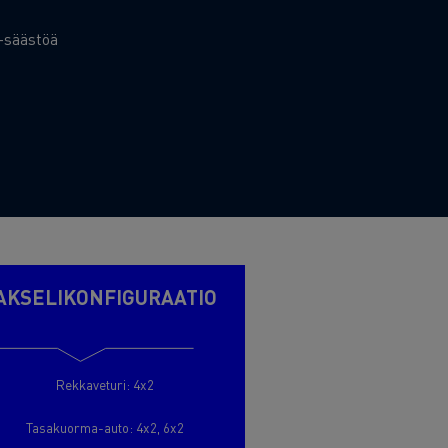
 Sub Text
-säästöä
AKSELIKONFIGURAATIO
Rekkaveturi: 4x2
Tasakuorma-auto: 4x2, 6x2