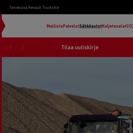
Tervetuloa Renault Trucksille
Mallisto
Palvelut
Sähköautot
Kuljetusalat
CO
Tilaa uutiskirje
RENAULT TRUCKS E-Tech D