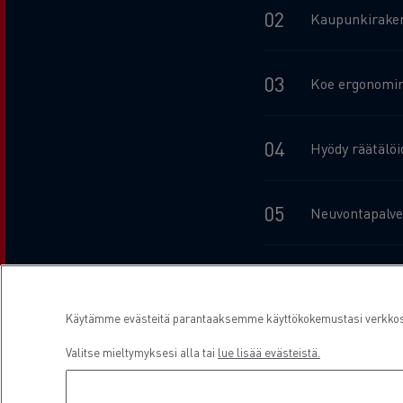
Kaupunkiraken
Koe ergonomine
Hyödy räätälöi
Neuvontapalve
Rahoita sähkö
Käytämme evästeitä parantaaksemme käyttökokemustasi verkkosiv
Valitse mieltymyksesi alla tai
lue lisää evästeistä.