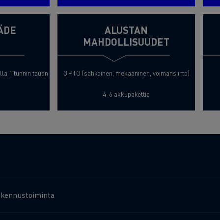
ÄDE
ALUSTAN
MAHDOLLISUUDET
la 1 tunnin tauon
3 PTO (sähköinen, mekaaninen, voimansiirto)
4-6 akkupakettia
akennustoiminta