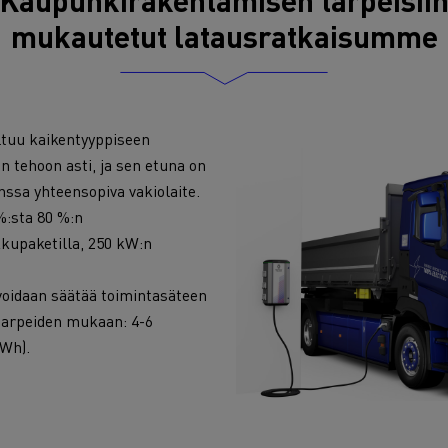
Kaupunkirakentamisen tarpeisii
mukautetut latausratkaisumme
uu kaikentyyppiseen
n tehoon asti, ja sen etuna on
nssa yhteensopiva vakiolaite.
%:sta 80 %:n
kkupaketilla, 250 kW:n
oidaan säätää toimintasäteen
tarpeiden mukaan: 4-6
kWh).