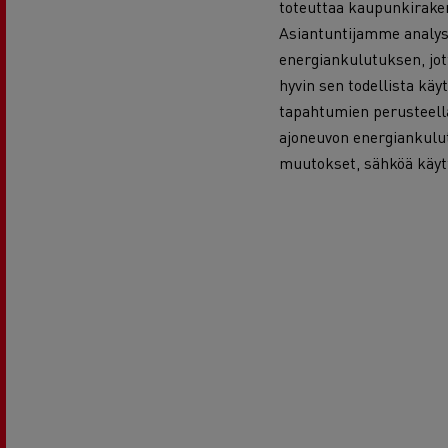
toteuttaa kaupunkirake
Asiantuntijamme analys
energiankulutuksen, jot
hyvin sen todellista käyt
tapahtumien perusteella
ajoneuvon energiankulu
muutokset, sähköä käyttä