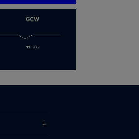
GCW
44T asti