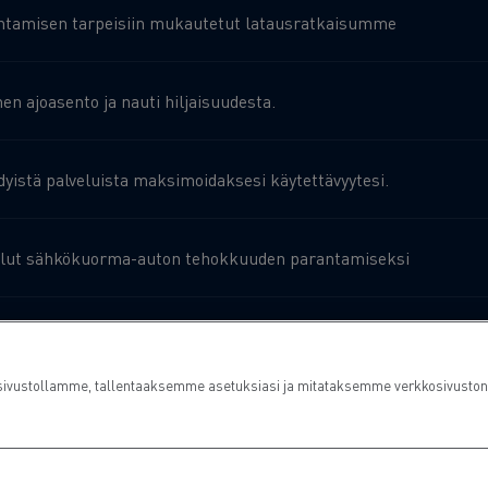
tamisen tarpeisiin mukautetut latausratkaisumme
n ajoasento ja nauti hiljaisuudesta.
dyistä palveluista maksimoidaksesi käytettävyytesi.
lut sähkökuorma-auton tehokkuuden parantamiseksi
käyttöinen kuorma-autosi
ustollamme, tallentaaksemme asetuksiasi ja mitataksemme verkkosivuston suo