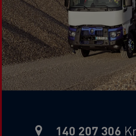
RENAULT TRUCKS E-Tech D Wide
Title
140 207 306
K