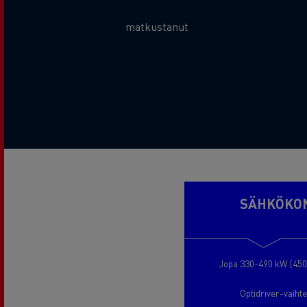
Metric Sub Text
matkustanut
Additional Text
SÄHKÖKO
Jopa 330-490 kW (450
Optidriver-vaihte