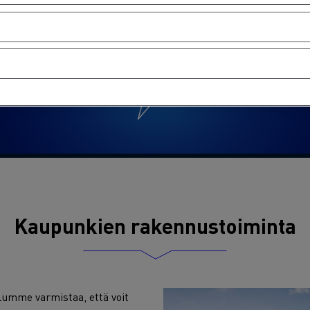
Kaupunkien rakennustoiminta
lumme varmistaa, että voit