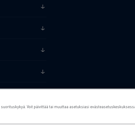
rituskykyä. Voit päivittää tai muuttaa asetuksiasi evästeasetuskeskuksess