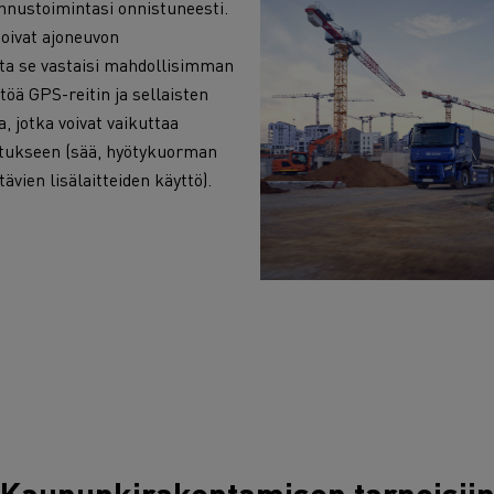
nnustoimintasi onnistuneesti.
oivat ajoneuvon
ta se vastaisi mahdollisimman
töä GPS-reitin ja sellaisten
, jotka voivat vaikuttaa
tukseen (sää, hyötykuorman
vien lisälaitteiden käyttö).