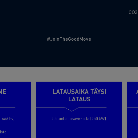
Gas
CO2
#JoinTheGoodMove
NE
LATAUSAIKA TÄYSI
LATAUS
-666 hv).
2,5 tuntia tasavirralla (250 kW).
isto