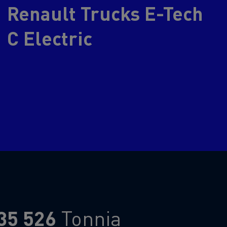
Renault Trucks E-Tech
Guerlain
Delanchy Group
C Electric
Feldschlösschen - Carlsberg
Toimitusta varten
35 526
Tonnia