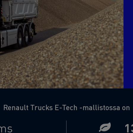
7 syytä siirtyä sähköön
Sähkökuorma-auton rahoitus
Renault Trucks E-Tech -mallistossa on
ms
1