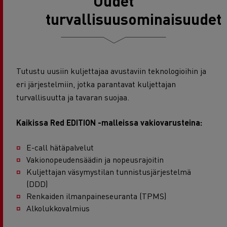
Uudet
turvallisuusominaisuudet
Tutustu uusiin kuljettajaa avustaviin teknologioihin ja
eri järjestelmiin, jotka parantavat kuljettajan
turvallisuutta ja tavaran suojaa.
Kaikissa Red EDITION -malleissa vakiovarusteina:
E-call hätäpalvelut
Vakionopeudensäädin ja nopeusrajoitin
Kuljettajan väsymystilan tunnistusjärjestelmä
(DDD)
Renkaiden ilmanpaineseuranta (TPMS)
Alkolukkovalmius