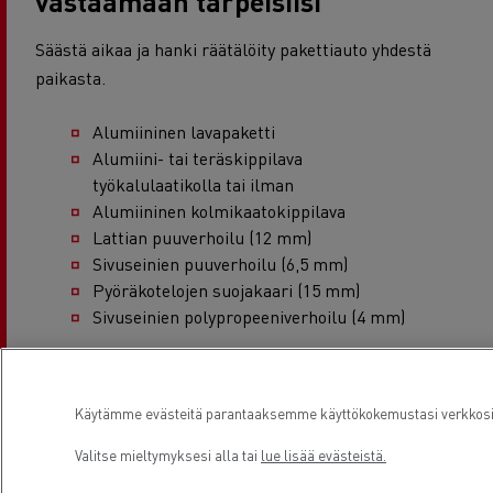
vastaamaan tarpeisiisi
Säästä aikaa ja hanki räätälöity pakettiauto yhdestä
paikasta.
Alumiininen lavapaketti
Alumiini- tai teräskippilava
työkalulaatikolla tai ilman
Alumiininen kolmikaatokippilava
Lattian puuverhoilu (12 mm)
Sivuseinien puuverhoilu (6,5 mm)
Pyöräkotelojen suojakaari (15 mm)
Sivuseinien polypropeeniverhoilu (4 mm)
Käytämme evästeitä parantaaksemme käyttökokemustasi verkkosivu
Valitse mieltymyksesi alla tai
lue lisää evästeistä.