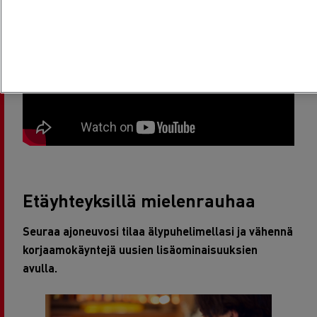
Etäyhteyksillä mielenrauhaa
Seuraa ajoneuvosi tilaa älypuhelimellasi ja vähennä
korjaamokäyntejä uusien lisäominaisuuksien
avulla.