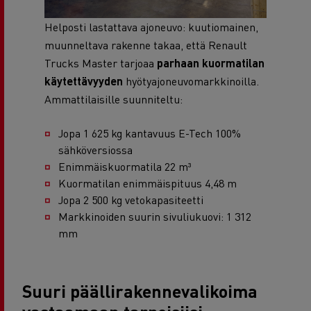
Helposti lastattava ajoneuvo: kuutiomainen,
muunneltava rakenne takaa, että Renault
Trucks Master tarjoaa
parhaan kuormatilan
käytettävyyden
hyötyajoneuvomarkkinoilla.
Ammattilaisille suunniteltu:
Jopa 1 625 kg kantavuus E-Tech 100%
sähköversiossa
Enimmäiskuormatila 22 m³
Kuormatilan enimmäispituus 4,48 m
Jopa 2 500 kg vetokapasiteetti
Markkinoiden suurin sivuliukuovi: 1 312
mm
Suuri päällirakennevalikoima