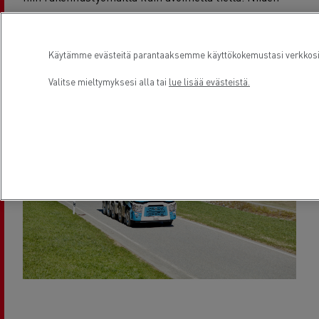
tehokkaat moottorit ja maantieominaisuudet takaavat
suuren kaupallisen nopeuden kauttakulun aikana ja
välttävät samalla ylikulutusta - mikä parantaa
Käytämme evästeitä parantaaksemme käyttökokemustasi verkkosivu
kannattavuuttasi.
Valitse mieltymyksesi alla tai
lue lisää evästeistä.