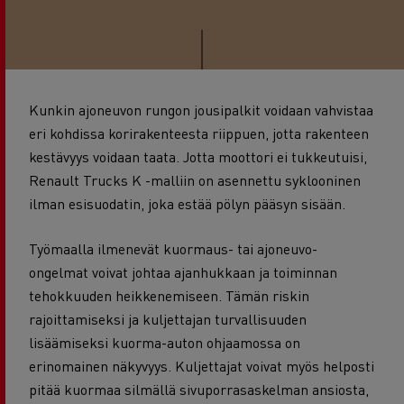
Kunkin ajoneuvon rungon jousipalkit voidaan vahvistaa
eri kohdissa korirakenteesta riippuen, jotta rakenteen
kestävyys voidaan taata. Jotta moottori ei tukkeutuisi,
Renault Trucks K -malliin on asennettu syklooninen
ilman esisuodatin, joka estää pölyn pääsyn sisään.
Työmaalla ilmenevät kuormaus- tai ajoneuvo-
ongelmat voivat johtaa ajanhukkaan ja toiminnan
tehokkuuden heikkenemiseen. Tämän riskin
rajoittamiseksi ja kuljettajan turvallisuuden
lisäämiseksi kuorma-auton ohjaamossa on
erinomainen näkyvyys. Kuljettajat voivat myös helposti
pitää kuormaa silmällä sivuporrasaskelman ansiosta,