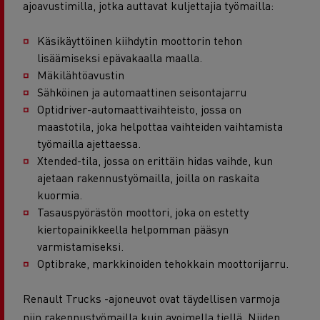
ajoavustimilla, jotka auttavat kuljettajia työmailla:
Käsikäyttöinen kiihdytin moottorin tehon
lisäämiseksi epävakaalla maalla.
Mäkilähtöavustin
Sähköinen ja automaattinen seisontajarru
Optidriver-automaattivaihteisto, jossa on
maastotila, joka helpottaa vaihteiden vaihtamista
työmailla ajettaessa.
Xtended-tila, jossa on erittäin hidas vaihde, kun
ajetaan rakennustyömailla, joilla on raskaita
kuormia.
Tasauspyörästön moottori, joka on estetty
kiertopainikkeella helpomman pääsyn
varmistamiseksi.
Optibrake, markkinoiden tehokkain moottorijarru.
Renault Trucks -ajoneuvot ovat täydellisen varmoja
niin rakennustyömailla kuin avoimella tiellä. Niiden