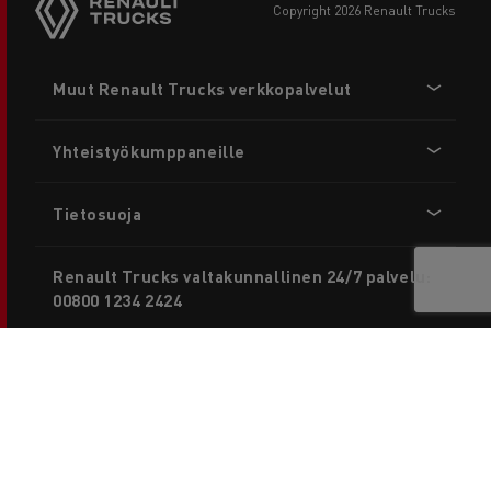
copyright 2026 Renault Trucks
Footer
Muut Renault Trucks verkkopalvelut
menu
Yhteistyökumppaneille
Tietosuoja
Renault Trucks valtakunnallinen 24/7 palvelu:
00800 1234 2424
Yhteystiedot