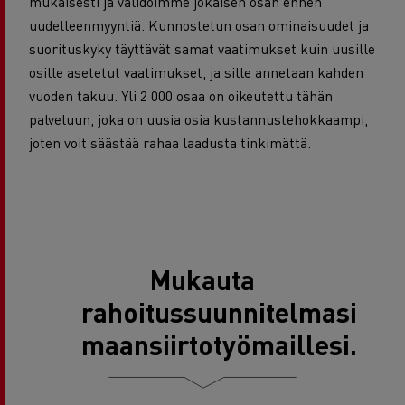
mukaisesti ja validoimme jokaisen osan ennen
uudelleenmyyntiä. Kunnostetun osan ominaisuudet ja
suorituskyky täyttävät samat vaatimukset kuin uusille
osille asetetut vaatimukset, ja sille annetaan kahden
vuoden takuu. Yli 2 000 osaa on oikeutettu tähän
palveluun, joka on uusia osia kustannustehokkaampi,
joten voit säästää rahaa laadusta tinkimättä.
Mukauta
rahoitussuunnitelmasi
maansiirtotyömaillesi.