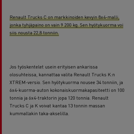
Renault Trucks C on markkinoiden kevyin 8x4-malli,
jonka tyhjäpaino on vain 9 200 kg. Sen hyötykuorma voi
siis nousta 22,8 tonniin.
Jos työskentelet usein erityisen ankarissa
olosuhteissa, kannattaa valita Renault Trucks K:n
XTREM-versio. Sen hyötykuorma nousee 34 tonniin, ja
6x4-kuorma-auton kokonaiskuormakapasiteetti on 100
tonnia ja 6x4-traktorin jopa 120 tonnia. Renault
Trucks C ja K voivat kantaa 13 tonnin massan
kummallakin taka-akselilla.