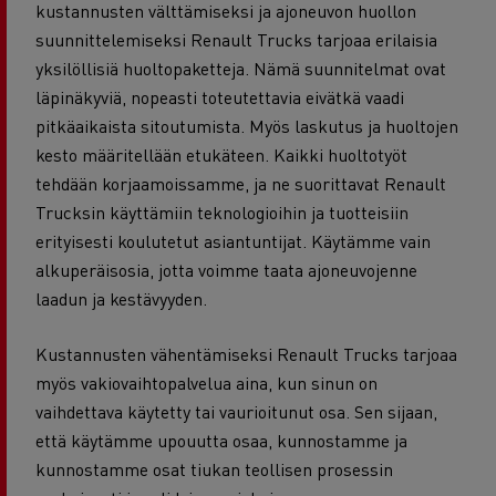
kustannusten välttämiseksi ja ajoneuvon huollon
suunnittelemiseksi Renault Trucks tarjoaa erilaisia
yksilöllisiä huoltopaketteja. Nämä suunnitelmat ovat
läpinäkyviä, nopeasti toteutettavia eivätkä vaadi
pitkäaikaista sitoutumista. Myös laskutus ja huoltojen
kesto määritellään etukäteen. Kaikki huoltotyöt
tehdään korjaamoissamme, ja ne suorittavat Renault
Trucksin käyttämiin teknologioihin ja tuotteisiin
erityisesti koulutetut asiantuntijat. Käytämme vain
alkuperäisosia, jotta voimme taata ajoneuvojenne
laadun ja kestävyyden.
Kustannusten vähentämiseksi Renault Trucks tarjoaa
myös vakiovaihtopalvelua aina, kun sinun on
vaihdettava käytetty tai vaurioitunut osa. Sen sijaan,
että käytämme upouutta osaa, kunnostamme ja
kunnostamme osat tiukan teollisen prosessin