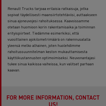
Renault Trucks tarjoaa erilaisia ratkaisuja, jotka
sopivat täydellisesti maansiirtotehtäviisi, auttaakseen
sinua ajoneuvojesi rahoituksessa. Kaavoissamme
otetaan huomioon korin rakentamisaika ja toiminnan
erityispiirteet. Tiedämme esimerkiksi, että
vuosittainen ajokilometrimäärä on rakennusalalla
yleensä melko alhainen, joten huolehdimme
rahoitussuunnitelman keston mukauttamisesta
käyttökustannusten optimoimiseksi. Neuvonantajasi
tukee sinua kaikissa vaiheissa, kun valitset parhaan
kaavan.
FOR MORE INFORMATION, CONTACT
US!