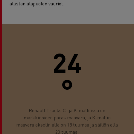
alustan alapuolen vauriot.
24
°
Renault Trucks C- ja K-malleissa on
markkinoiden paras maavara, ja K-mallin
maavara akselin alla on 15 tuumaa ja säiliön alla
20 tuumaa.