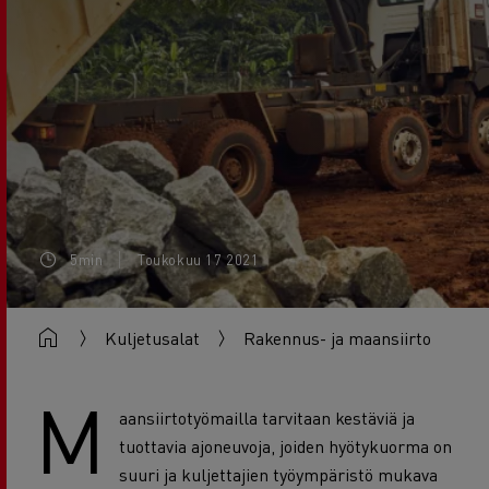
5min
Toukokuu 17 2021
Kuljetusalat
Rakennus- ja maansiirto
M
aansiirtotyömailla tarvitaan kestäviä ja
tuottavia ajoneuvoja, joiden hyötykuorma on
suuri ja kuljettajien työympäristö mukava