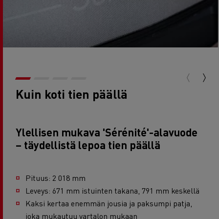
Kuin koti tien päällä
Ylellisen mukava 'Sérénité'-alavuode
– täydellistä lepoa tien päällä
Pituus: 2 018 mm
Leveys: 671 mm istuinten takana, 791 mm keskellä
Kaksi kertaa enemmän jousia ja paksumpi patja,
joka mukautuu vartalon mukaan