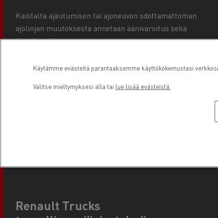
Kaistalta ajautumisen tai ajoneuvon odottamattoman
ajolinjan muutoksesta annetaan äänivaroitus sekä
ilmoitus mittaristoon.
Kaistallapitojärjestelmä
Käytämme evästeitä parantaaksemme käyttökokemustasi verkkosivu
Valitse mieltymyksesi alla tai
lue lisää evästeistä.
Tahattoman kaistalta ajautumisen yhteydessä, kaistan
ylittäminen estetään ja kuorma-auto palautuu takaisin
ajoradalle.
Renault Trucks