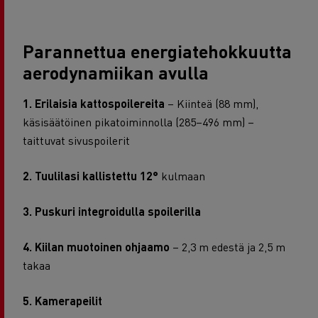
Parannettua energiatehokkuutta
aerodynamiikan avulla
1. Erilaisia kattospoilereita
– Kiinteä (88 mm),
käsisäätöinen pikatoiminnolla (285–496 mm) –
taittuvat sivuspoilerit
2. Tuulilasi kallistettu 12°
kulmaan
3. Puskuri integroidulla spoilerilla
4. Kiilan muotoinen ohjaamo
– 2,3 m edestä ja 2,5 m
takaa
5. Kamerapeilit