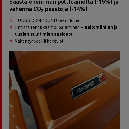
Säästä enemmän polttoainetta (-15%) ja
vähennä CO
päästöjä (-14%)
2
TURBO COMPOUND teknologia
Entistä tehokkaampi palaminen –
aalto­mäntien ja
uusien suuttimien ansiosta
Vähentyneet kitkahäviöt