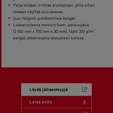
Patja voidaan irrottaa alustastaan, jotta siihen
voidaan käyttää aluslakanaa
Uusi helposti puhdistettava kangas
Lisävarusteena memory foam -petauspatja
(2 000 mm x 700 mm x 30 mm), täyte 300 g/m³,
kangas yhteensopiva alavuoteen kanssa
Löydä jälleenmyyjä
Document
Lataa esite