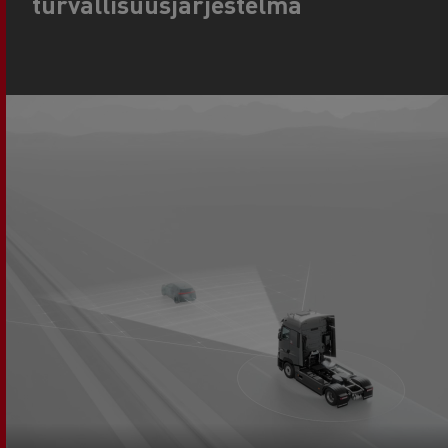
turvallisuusjärjestelmä