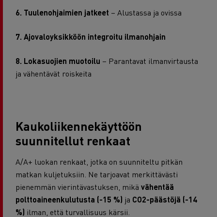
6. Tuulenohjaimien jatkeet
– Alustassa ja ovissa
7. Ajovaloyksikköön integroitu ilmanohjain
8. Lokasuojien muotoilu
– Parantavat ilmanvirtausta
ja vähentävät roiskeita
Kaukoliikennekäyttöön
suunnitellut renkaat
A/A+ luokan renkaat, jotka on suunniteltu pitkän
matkan kuljetuksiin. Ne tarjoavat merkittävästi
pienemmän vierintävastuksen, mikä
vähentää
polttoaineenkulutusta (-15 %)
ja
CO2-päästöjä (-14
%)
ilman, että turvallisuus kärsii.