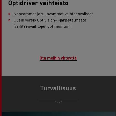
Optidriver vaihteisto
Nopeammat ja sulavammat vaihteenvaihdot
Uusin versio Optivision+ -järjestelmästä
(vaihteenvaihtojen optimointiin))
Ota meihin yhteyttä
Turvallisuus