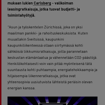
mukaan lukien
Carlsberg
- valikoiman
leasingratkaisuja, jotka tuovat budjetti- ja
toimintahyötyjä.
"Asun ja työskentelen Zürichissä, joka on yksi
maailman pankki- ja rahoituskeskuksista. Kuten
muuallakin Sveitsissä, kaupunkini
kaupunkiliikenteessä ollaan siirtymässä kohti
sähköisiä liikkumisratkaisuja, joilla parannetaan
keskustan elämänlaatua ja vähennetään CO2-päästöjä.
Henkilökohtaisesti voin vain pitää myönteisenä tätä
suuntausta kohti puhtaampia, energiatehokkaampia ja
hiljaisempia liikenneratkaisuja, jotka ovat
yhteensopivia uusiutuvista lähteistä peräisin olevan
energian kanssa.