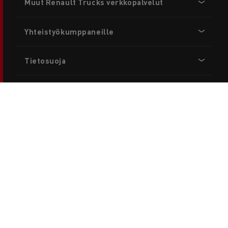
Muut Renault Trucks verkkopalvelut
menu
Yhteistyökumppaneille
Tietosuoja
Renault Trucks valtakunnallinen 24/7 palvelu:
00800 1234 2424
Yhteystiedot
Ota yhteyttä