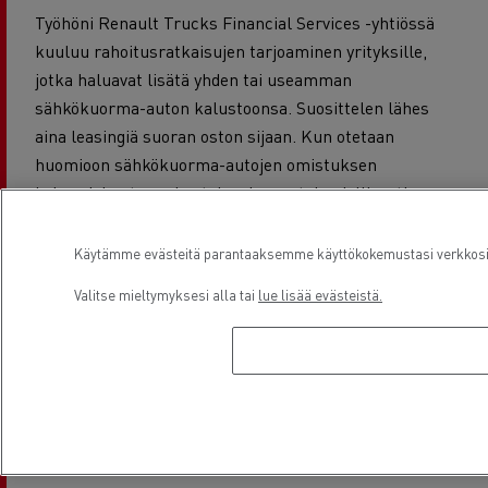
Työhöni Renault Trucks Financial Services -yhtiössä
kuuluu rahoitusratkaisujen tarjoaminen yrityksille,
jotka haluavat lisätä yhden tai useamman
sähkökuorma-auton kalustoonsa. Suosittelen lähes
aina leasingiä suoran oston sijaan. Kun otetaan
huomioon sähkökuorma-autojen omistuksen
kokonaiskustannukset, leasing on taloudellisesti
paljon järkevämpää. Mitä etuja Renault Trucks
Financial Services* -asiakkaat saavat? Heidän
Käytämme evästeitä parantaaksemme käyttökokemustasi verkkosivu
tarvitsee vain ajaa, me huolehdimme kaikesta muusta!
Valitse mieltymyksesi alla tai
lue lisää evästeistä.
Yksinkertaisesti sanottuna Renault Trucks ottaa
vastuun huollosta. Jos kuorma-autossa on pienikin
ongelma, valmistaja huolehtii siitä ja saa ajoneuvon
takaisin liikenteeseen mahdollisimman nopeasti: se on
todellista mielenrauhaa.