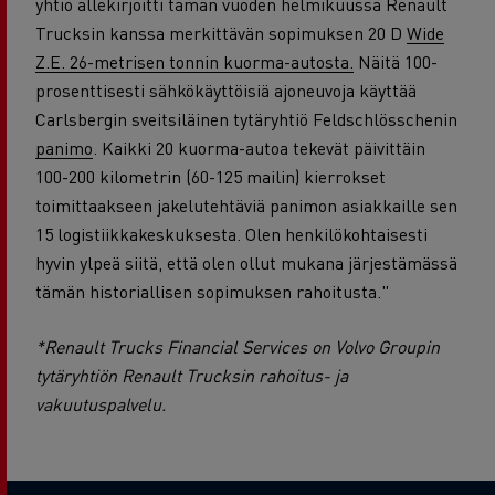
yhtiö allekirjoitti tämän vuoden helmikuussa Renault
Trucksin kanssa merkittävän sopimuksen 20 D
Wide
Z.E. 26-metrisen tonnin kuorma-autosta.
Näitä 100-
prosenttisesti sähkökäyttöisiä ajoneuvoja käyttää
Carlsbergin sveitsiläinen tytäryhtiö Feldschlösschenin
panimo
. Kaikki 20 kuorma-autoa tekevät päivittäin
100-200 kilometrin (60-125 mailin) kierrokset
toimittaakseen jakelutehtäviä panimon asiakkaille sen
15 logistiikkakeskuksesta. Olen henkilökohtaisesti
hyvin ylpeä siitä, että olen ollut mukana järjestämässä
tämän historiallisen sopimuksen rahoitusta."
*Renault Trucks Financial Services on Volvo Groupin
tytäryhtiön Renault Trucksin rahoitus- ja
vakuutuspalvelu.