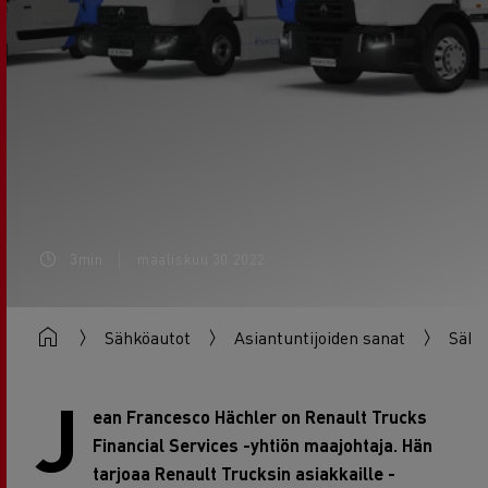
3min
maaliskuu 30 2022
Sähköautot
Asiantuntijoiden sanat
Sähk
J
ean Francesco Hächler on Renault Trucks
Financial Services -yhtiön maajohtaja. Hän
tarjoaa Renault Trucksin asiakkaille -