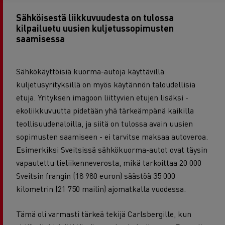
Sähköisestä liikkuvuudesta on tulossa
kilpailuetu uusien kuljetussopimusten
saamisessa
Sähkökäyttöisiä kuorma-autoja käyttävillä
kuljetusyrityksillä on myös käytännön taloudellisia
etuja. Yrityksen imagoon liittyvien etujen lisäksi -
ekoliikkuvuutta pidetään yhä tärkeämpänä kaikilla
teollisuudenaloilla, ja siitä on tulossa avain uusien
sopimusten saamiseen - ei tarvitse maksaa autoveroa.
Esimerkiksi Sveitsissä sähkökuorma-autot ovat täysin
vapautettu tieliikenneverosta, mikä tarkoittaa 20 000
Sveitsin frangin (18 980 euron) säästöä 35 000
kilometrin (21 750 mailin) ajomatkalla vuodessa.
Tämä oli varmasti tärkeä tekijä Carlsbergille, kun