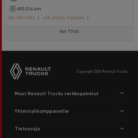
495 014 km
See the offer
ota yhteys myyjään
Ref: 73165
copyright 2026 Renault Trucks
Footer
Muut Renault Trucks verkkopalvelut
menu
Yhteistyökumppaneille
Tietosuoja