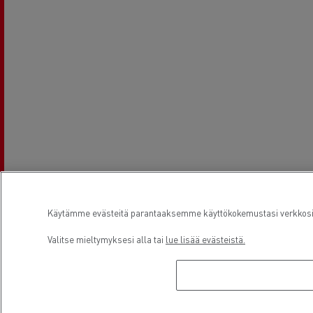
Käytämme evästeitä parantaaksemme käyttökokemustasi verkkosivu
Aukioloajat
Valitse mieltymyksesi alla tai
lue lisää evästeistä.
Sales