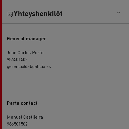
Yhteyshenkilöt
General manager
Juan Carlos Porto
986501502
gerencia@abgalicia.es
Parts contact
Manuel Casti¦eira
986501502