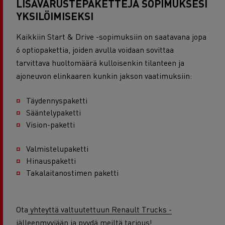
LISÄVARUSTEPAKETTEJA SOPIMUKSESI
YKSILÖIMISEKSI
Kaikkiin Start & Drive -sopimuksiin on saatavana jopa
6 optiopakettia, joiden avulla voidaan sovittaa
tarvittava huoltomäärä kulloisenkin tilanteen ja
ajoneuvon elinkaaren kunkin jakson vaatimuksiin:
Täydennyspaketti
Sääntelypaketti
Vision-paketti
Valmistelupaketti
Hinauspaketti
Takalaitanostimen paketti
Ota
yhteyttä valtuutettuun Renault Trucks -
jälleenmyyjään
ja pyydä meiltä tarjous!