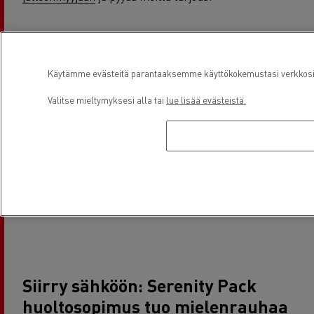
HINAUSAPU
Käytämme evästeitä parantaaksemme käyttökokemustasi verkkosivu
Valitse mieltymyksesi alla tai
lue lisää evästeistä.
Saatavilla ympäri vuorokauden ja 7 päivää viikossa
kaikkialla Euroopassa.
Hinausapupaketti on saatavana lisävarusteena
Start & Drive -huoltosopimusten ehtojen
mukaisesti, mutta se on myös saatavilla ilman
näitä sopimuksia.
Siirry sähköön: Serenity Pack
huoltosopimus tuo mielenrauhaa