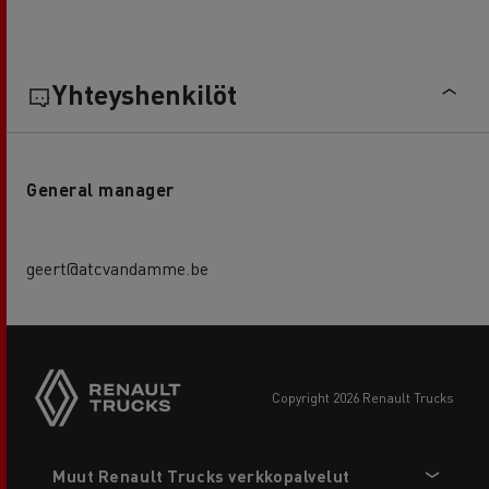
Yhteyshenkilöt
General manager
geert@atcvandamme.be
copyright 2026 Renault Trucks
Footer
Muut Renault Trucks verkkopalvelut
menu