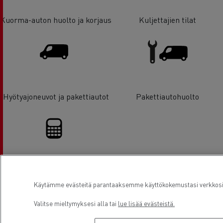
Kuorma-auton huolto ja korjaus
Kuljettajien tilat
Hyötyajoneuvot ja pakettiautot
Pakettiautohuolto
Rahoitus
Käytämme evästeitä parantaaksemme käyttökokemustasi verkkosivu
Valitse mieltymyksesi alla tai
lue lisää evästeistä.
Sijainti