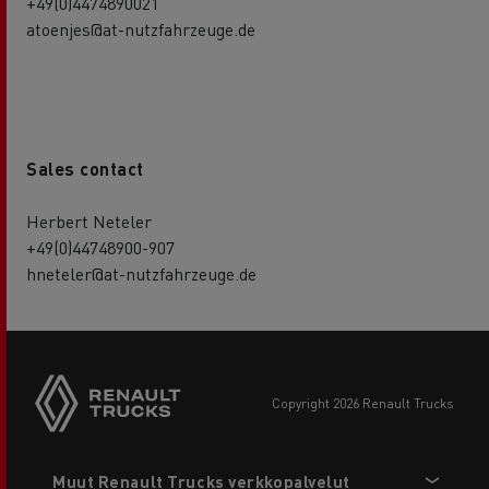
+49(0)4474890021
atoenjes@at-nutzfahrzeuge.de
Sales contact
Herbert Neteler
+49(0)44748900-907
hneteler@at-nutzfahrzeuge.de
copyright 2026 Renault Trucks
Footer
Muut Renault Trucks verkkopalvelut
menu