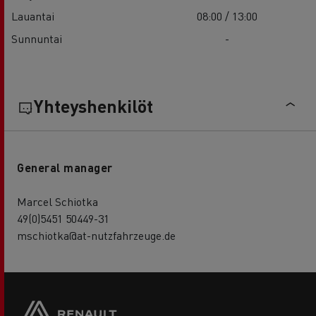
Lauantai
08:00 / 13:00
Sunnuntai
-
Yhteyshenkilöt
General manager
Marcel Schiotka
49(0)5451 50449-31
mschiotka@at-nutzfahrzeuge.de