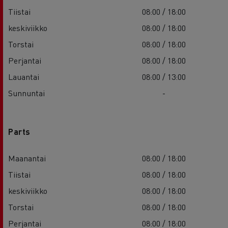
Tiistai
08:00 / 18:00
keskiviikko
08:00 / 18:00
Torstai
08:00 / 18:00
Perjantai
08:00 / 18:00
Lauantai
08:00 / 13:00
Sunnuntai
-
Parts
Maanantai
08:00 / 18:00
Tiistai
08:00 / 18:00
keskiviikko
08:00 / 18:00
Torstai
08:00 / 18:00
Perjantai
08:00 / 18:00