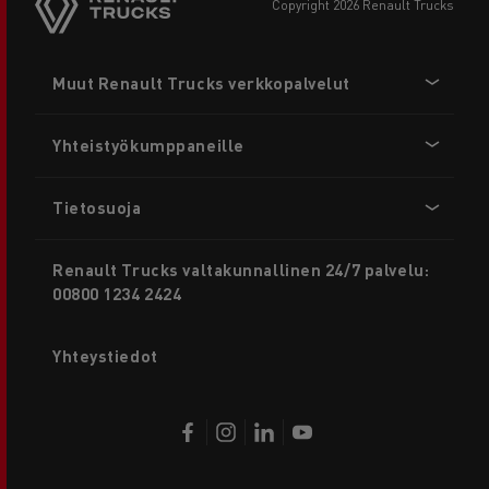
copyright 2026 Renault Trucks
Footer
Muut Renault Trucks verkkopalvelut
menu
Yhteistyökumppaneille
Tietosuoja
Renault Trucks valtakunnallinen 24/7 palvelu:
00800 1234 2424
Yhteystiedot