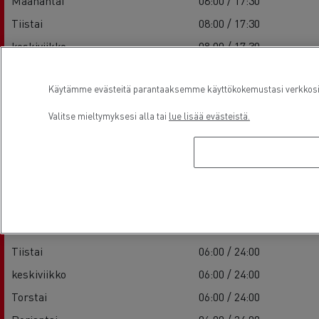
Maanantai
08:00 / 17:30
Tiistai
08:00 / 17:30
keskiviikko
08:00 / 17:30
Torstai
08:00 / 17:30
Käytämme evästeitä parantaaksemme käyttökokemustasi verkkosivu
Perjantai
08:00 / 17:30
Lauantai
-
Valitse mieltymyksesi alla tai
lue lisää evästeistä.
Sunnuntai
-
Service
Maanantai
06:00 / 24:00
Tiistai
06:00 / 24:00
keskiviikko
06:00 / 24:00
Torstai
06:00 / 24:00