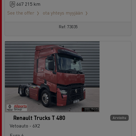
667 215 km
See the offer
ota yhteys myyjään
Ref: 73035
Renault Trucks T 480
Arvioitu
Vetoauto - 6X2
Euro 6