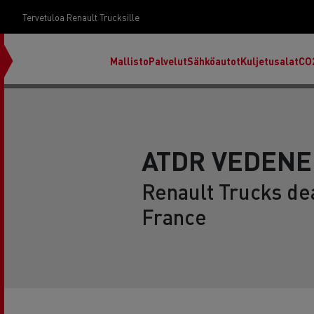
Tervetuloa Renault Trucksille
Mallisto
Palvelut
Sähköautot
Kuljetusalat
CO
ATDR VEDENE
Renault Trucks de
France
RENAULT TRUCKS E-Tech D