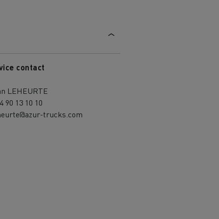
vice contact
an LEHEURTE
4 90 13 10 10
eheurte@azur-trucks.com