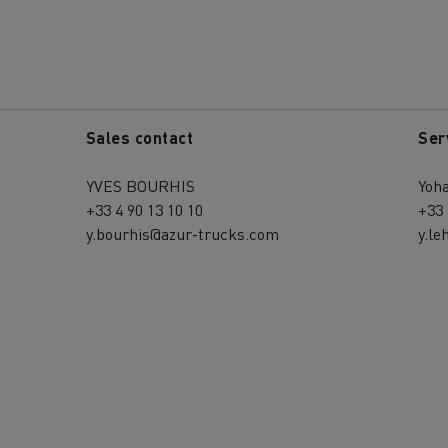
Sales contact
Ser
YVES BOURHIS
Yoh
+33 4 90 13 10 10
+33 
y.bourhis@azur-trucks.com
y.l