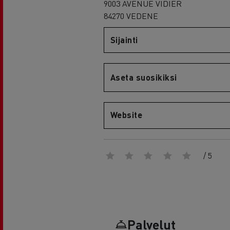
RENAULT TRUCKS E-Tech D Wide
9003 AVENUE VIDIER
84270 VEDENE
Sijainti
Aseta suosikiksi
Website
/ 5
Palvelut