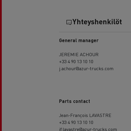
Yhteyshenkilöt
General manager
JEREMIE ACHOUR
+33 4 90 13 10 10
j.achour@azur-trucks.com
Parts contact
Jean-François LAVASTRE
+33 4 90 13 10 10
jf.lavastre@azur-trucks.com