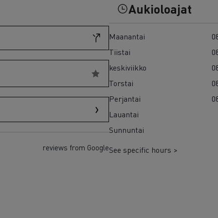
7 syytä siirtyä sähköön
Aukioloajat
Sähkökuorma-auton rahoitus
Maanantai
08
Tiistai
08
keskiviikko
08
Torstai
08
Perjantai
08
Lauantai
Sunnuntai
reviews from Google
See specific hours >