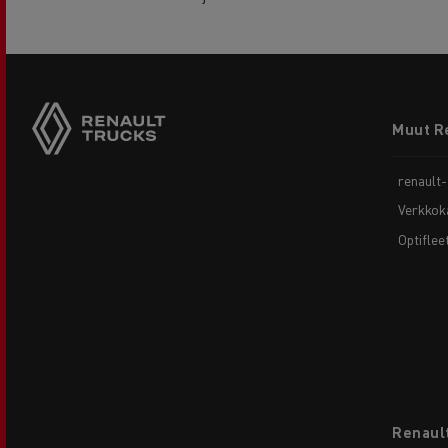
Footer
Muut R
menu
renault
Verkkok
Optiflee
Renault