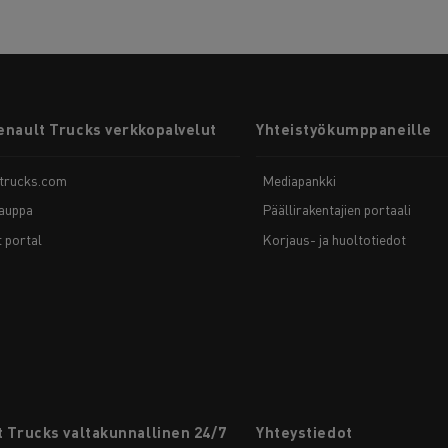
enault Trucks verkkopalvelut
Yhteistyökumppaneille
-trucks.com
Mediapankki
auppa
Päällirakentajien portaali
t portal
Korjaus- ja huoltotiedot
 Trucks valtakunnallinen 24/7
Yhteystiedot