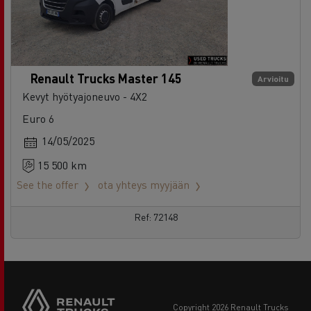
Renault Trucks Master 145
Arvioitu
Kevyt hyötyajoneuvo - 4X2
Euro 6
14/05/2025
15 500 km
See the offer
ota yhteys myyjään
Ref: 72148
copyright 2026 Renault Trucks