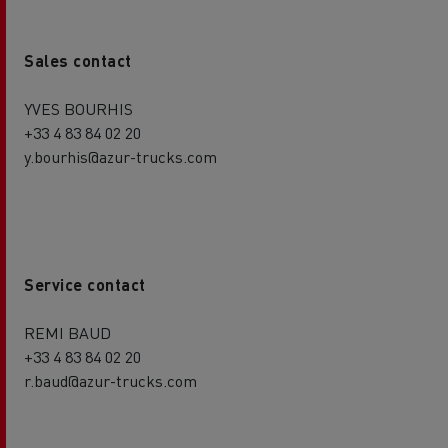
Sales contact
YVES BOURHIS
+33 4 83 84 02 20
y.bourhis@azur-trucks.com
Service contact
REMI BAUD
+33 4 83 84 02 20
r.baud@azur-trucks.com