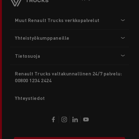
Footer
Muut Renault Trucks verkkopalvelut
menu
Yhteistyökumppaneille
Tietosuoja
Renault Trucks valtakunnallinen 24/7 palvelu:
00800 1234 2424
Yhteystiedot