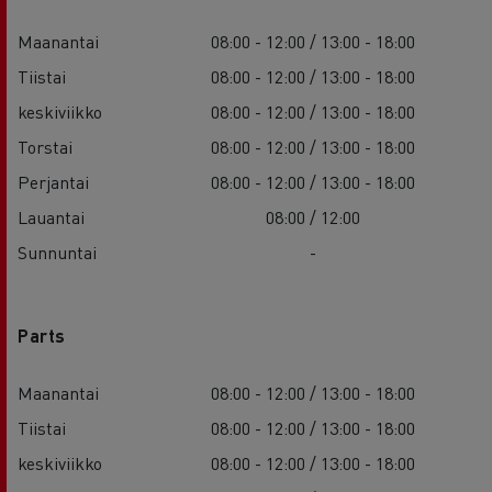
Maanantai
08:00 - 12:00 / 13:00 - 18:00
Tiistai
08:00 - 12:00 / 13:00 - 18:00
keskiviikko
08:00 - 12:00 / 13:00 - 18:00
Torstai
08:00 - 12:00 / 13:00 - 18:00
Perjantai
08:00 - 12:00 / 13:00 - 18:00
Lauantai
08:00 / 12:00
Sunnuntai
-
Parts
Maanantai
08:00 - 12:00 / 13:00 - 18:00
Tiistai
08:00 - 12:00 / 13:00 - 18:00
keskiviikko
08:00 - 12:00 / 13:00 - 18:00