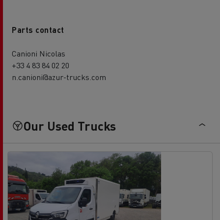
Parts contact
Canioni Nicolas
+33 4 83 84 02 20
n.canioni@azur-trucks.com
Our Used Trucks