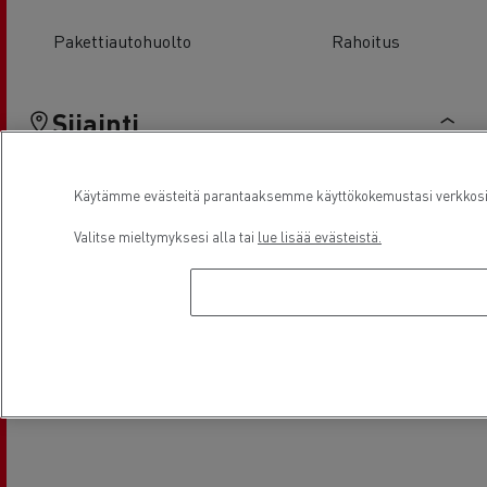
Pakettiautohuolto
Rahoitus
Sijainti
Käytämme evästeitä parantaaksemme käyttökokemustasi verkkosivu
Valitse mieltymyksesi alla tai
lue lisää evästeistä.