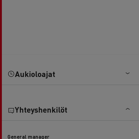
Aukioloajat
Yhteyshenkilöt
General manager