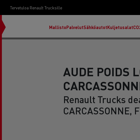
Tervetuloa Renault Trucksille
Mallisto
Palvelut
Sähköautot
Kuljetusalat
CO
AUDE POIDS 
CARCASSONN
Renault Trucks dea
CARCASSONNE, F
RENAULT TRUCKS E-Tech D