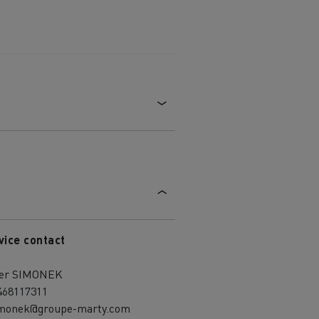
vice contact
ier SIMONEK
468117311
imonek@groupe-marty.com