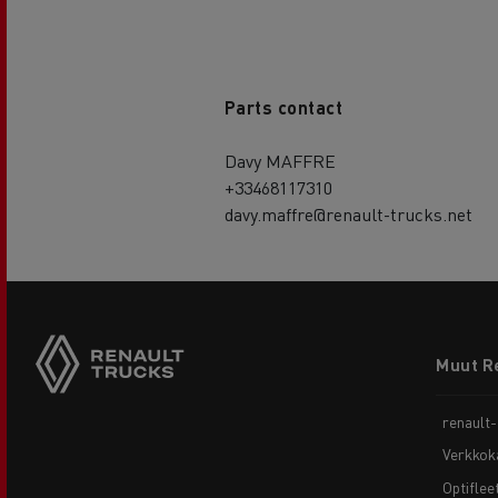
Parts contact
Davy MAFFRE
+33468117310
davy.maffre@renault-trucks.net
Footer
Muut R
menu
renault
Verkkok
Optiflee