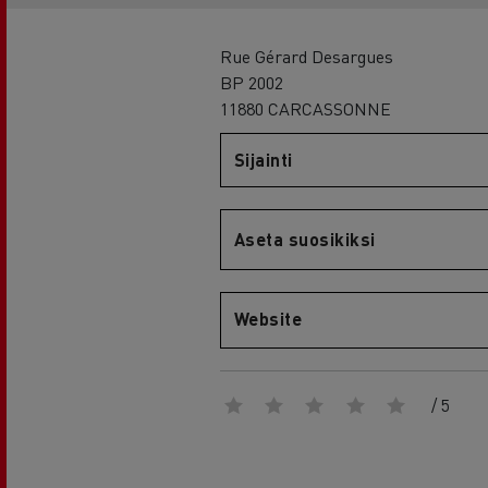
RENAULT TRUCKS E-Tech D Wide
Rue Gérard Desargues
BP 2002
11880 CARCASSONNE
Sijainti
Aseta suosikiksi
Website
/ 5