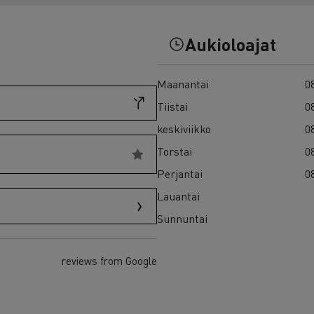
7 syytä siirtyä sähköön
Sähkökuorma-auton rahoitus
Aukioloajat
Maanantai
08
Tiistai
08
keskiviikko
08
Torstai
08
Perjantai
08
Lauantai
Sunnuntai
reviews from Google