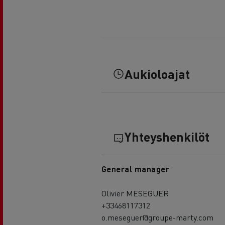
Aukioloajat
Yhteyshenkilöt
General manager
Olivier MESEGUER
+33468117312
o.meseguer@groupe-marty.com