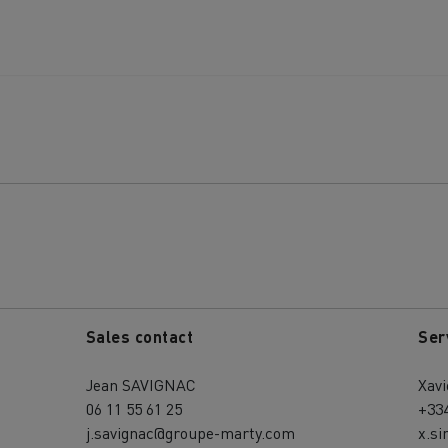
Sales contact
Ser
Jean SAVIGNAC
Xav
06 11 55 61 25
+33
j.savignac@groupe-marty.com
x.s