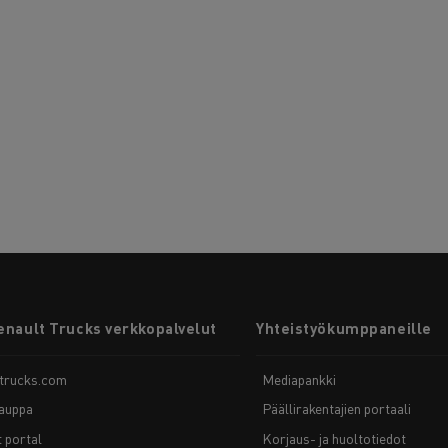
enault Trucks verkkopalvelut
Yhteistyökumppaneille
-trucks.com
Mediapankki
auppa
Päällirakentajien portaali
t portal
Korjaus- ja huoltotiedot