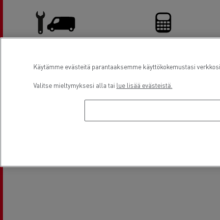
Pakettiautohuolto
Rahoitus
Käytämme evästeitä parantaaksemme käyttökokemustasi verkkosivu
Valitse mieltymyksesi alla tai
lue lisää evästeistä.
Sijainti