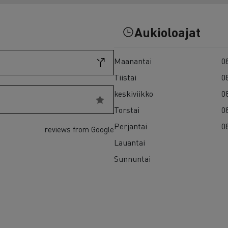
7 syytä siirtyä sähköön
Sähkökuorma-auton rahoitus
Aukioloajat
Maanantai
08
Tiistai
08
keskiviikko
08
Torstai
08
Perjantai
08
reviews from Google
Lauantai
Sunnuntai