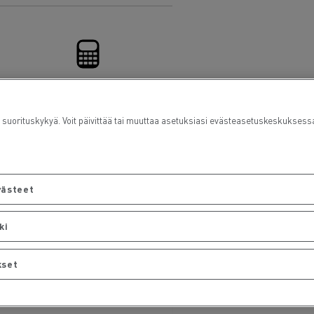
Rahoitus
rituskykyä. Voit päivittää tai muuttaa asetuksiasi evästeasetuskeskuksess
västeet
ki
kset