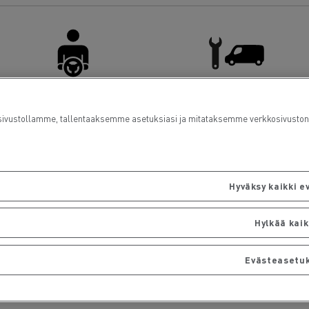
Kuljettajien tilat
Pakettiautohuolto
ustollamme, tallentaaksemme asetuksiasi ja mitataksemme verkkosivuston suo
Hyväksy kaikki e
Hylkää kaik
Evästeasetu