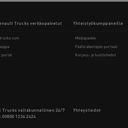
enault Trucks verkkopalvelut
Yhteistyökumppaneille
-trucks.com
Mediapankki
auppa
Päällirakentajien portaali
t portal
Korjaus- ja huoltotiedot
 Trucks valtakunnallinen 24/7
Yhteystiedot
: 00800 1234 2424