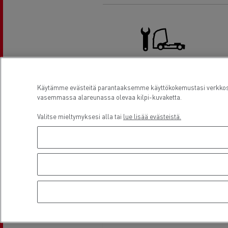
Kuorma-auton huolto ja korjaus
Käytämme evästeitä parantaaksemme käyttökokemustasi verkkosiv
vasemmassa alareunassa olevaa kilpi-kuvaketta.
Valitse mieltymyksesi alla tai
lue lisää evästeistä.
Sijainti