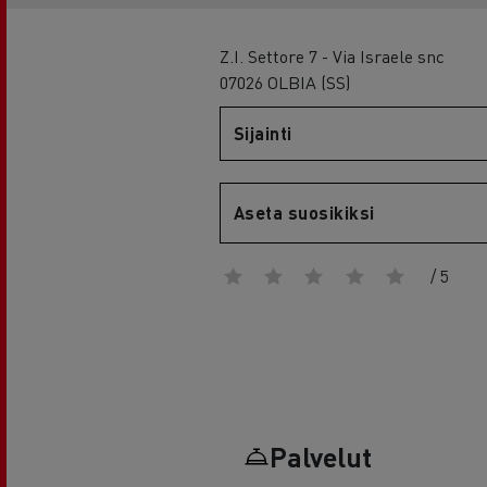
RENAULT TRUCKS E-Tech D Wide
Z.I. Settore 7 - Via Israele snc
07026 OLBIA (SS)
Sijainti
Aseta suosikiksi
/ 5
Palvelut