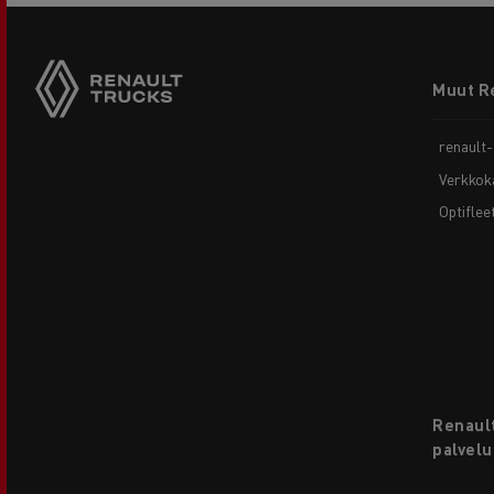
Footer
Muut R
menu
renault
Verkkok
Optiflee
Renault
palvelu