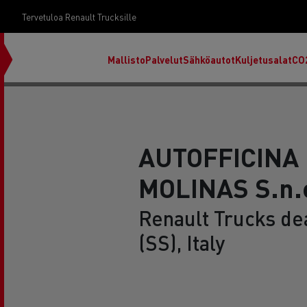
Tervetuloa Renault Trucksille
Mallisto
Palvelut
Sähköautot
Kuljetusalat
CO
AUTOFFICINA 
MOLINAS S.n.
Renault Trucks de
(SS), Italy
RENAULT TRUCKS E-Tech D