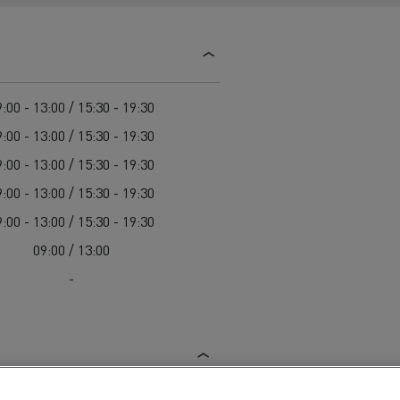
Guerlain
Delanchy Group
Feldschlösschen - Carlsberg
:00 - 13:00 / 15:30 - 19:30
Toimitusta varten
:00 - 13:00 / 15:30 - 19:30
:00 - 13:00 / 15:30 - 19:30
:00 - 13:00 / 15:30 - 19:30
:00 - 13:00 / 15:30 - 19:30
09:00 / 13:00
-