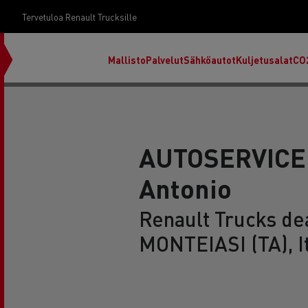
Tervetuloa Renault Trucksille
Mallisto
Palvelut
Sähköautot
Kuljetusalat
CO
AUTOSERVICE d
Antonio
Renault Trucks dea
MONTEIASI (TA), It
RENAULT TRUCKS E-Tech D