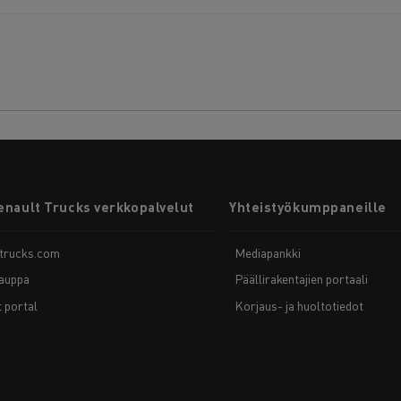
enault Trucks verkkopalvelut
Yhteistyökumppaneille
-trucks.com
Mediapankki
auppa
Päällirakentajien portaali
t portal
Korjaus- ja huoltotiedot