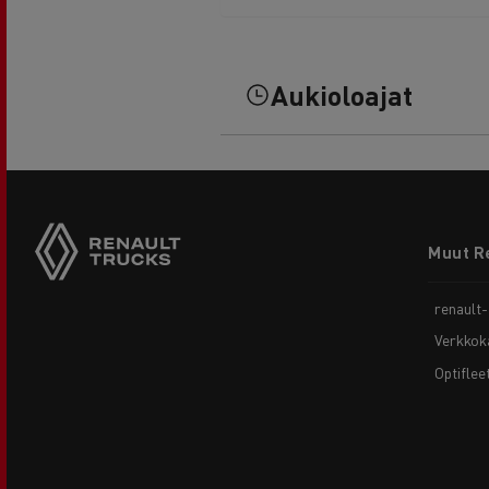
Aukioloajat
Footer
Muut R
menu
renault
Verkkok
Optiflee