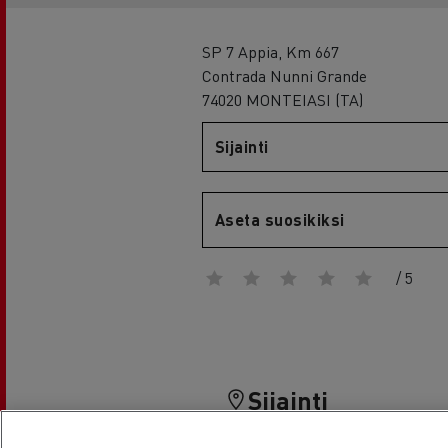
RENAULT TRUCKS E-Tech D Wide
SP 7 Appia, Km 667
Contrada Nunni Grande
74020 MONTEIASI (TA)
Sijainti
Aseta suosikiksi
/ 5
Sijainti