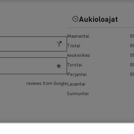
7 syytä siirtyä sähköön
Sähkökuorma-auton rahoitus
Aukioloajat
Maanantai
09
Tiistai
09
keskiviikko
09
Torstai
09
Perjantai
09
reviews from Google
Lauantai
Sunnuntai