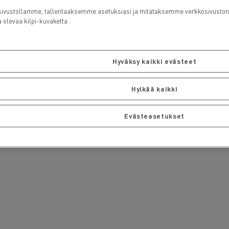
ustollamme, tallentaaksemme asetuksiasi ja mitataksemme verkkosivuston su
olevaa kilpi-kuvaketta.
Hyväksy kaikki evästeet
Hylkää kaikki
Evästeasetukset