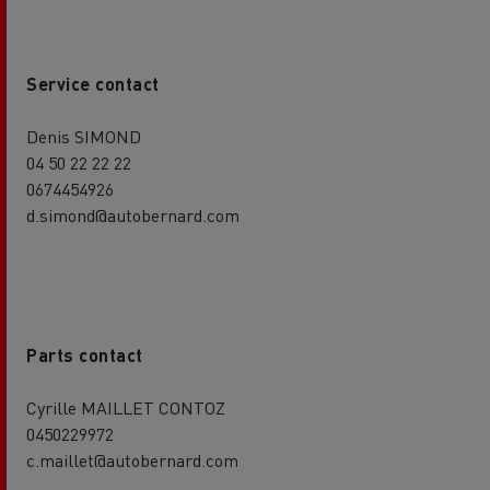
Service contact
Denis SIMOND
04 50 22 22 22
0674454926
d.simond@autobernard.com
Parts contact
Cyrille MAILLET CONTOZ
0450229972
c.maillet@autobernard.com