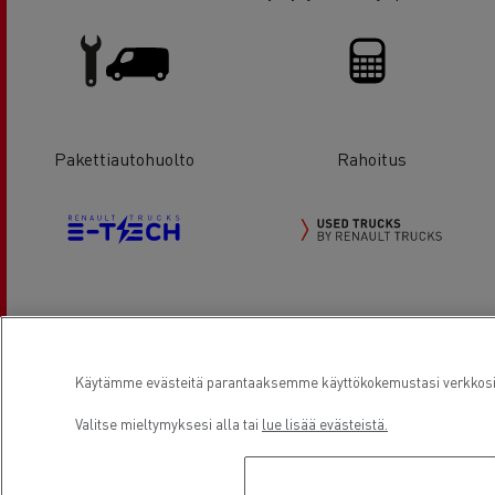
Pakettiautohuolto
Rahoitus
Sähkökuorma-autot
Käytetyt Renault Trucks
kuorma-autot
Käytämme evästeitä parantaaksemme käyttökokemustasi verkkosivu
Valitse mieltymyksesi alla tai
lue lisää evästeistä.
Sijainti