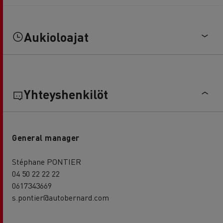
Aukioloajat
Yhteyshenkilöt
General manager
Stéphane PONTIER
04 50 22 22 22
0617343669
s.pontier@autobernard.com