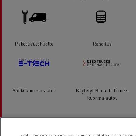
Pakettiautohuolto
Rahoitus
Sähkökuorma-autot
Käytetyt Renault Trucks
kuorma-autot
Sijainti
Käytämme evästeitä parantaaksemme käyttökokemustasi verkkosivu