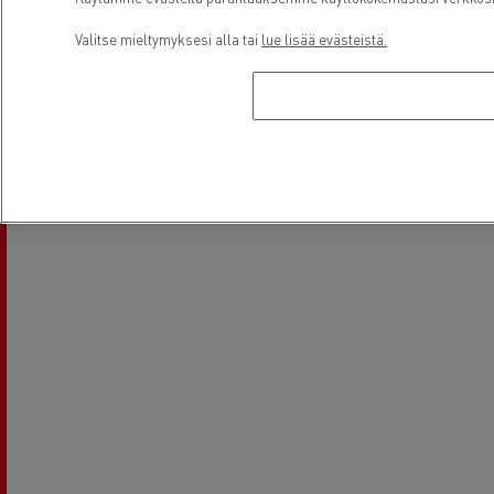
Valitse mieltymyksesi alla tai
lue lisää evästeistä.