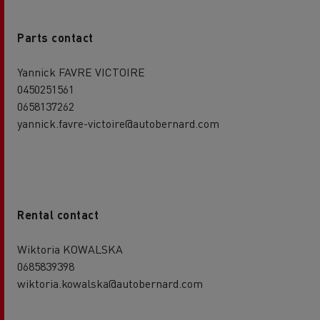
Parts contact
Yannick FAVRE VICTOIRE
0450251561
0658137262
yannick.favre-victoire@autobernard.com
Rental contact
Wiktoria KOWALSKA
0685839398
wiktoria.kowalska@autobernard.com