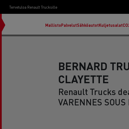
Tervetuloa Renault Trucksille
Mallisto
Palvelut
Sähköautot
Kuljetusalat
CO
BERNARD TRU
CLAYETTE
Renault Trucks dea
VARENNES SOUS 
RENAULT TRUCKS E-Tech D