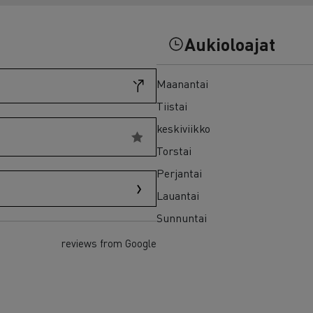
7 syytä siirtyä sähköön
Sähkökuorma-auton rahoitus
Aukioloajat
Maanantai
Tiistai
keskiviikko
Torstai
Perjantai
Lauantai
Sunnuntai
reviews from Google