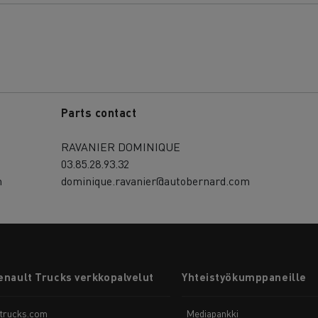
Parts contact
RAVANIER DOMINIQUE
03.85.28.93.32
m
dominique.ravanier@autobernard.com
enault Trucks verkkopalvelut
Yhteistyökumppaneille
-trucks.com
Mediapankki