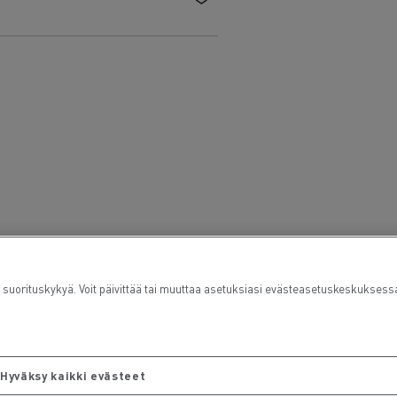
orituskykyä. Voit päivittää tai muuttaa asetuksiasi evästeasetuskeskuksess
Hyväksy kaikki evästeet