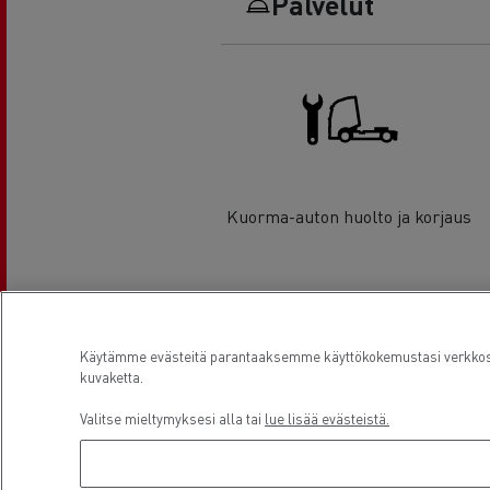
Palvelut
Kuorma-auton huolto ja korjaus
Sijainti
Käytämme evästeitä parantaaksemme käyttökokemustasi verkkosiv
kuvaketta.
Valitse mieltymyksesi alla tai
lue lisää evästeistä.