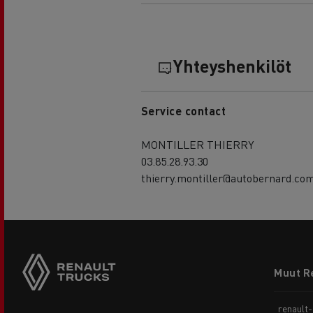
Yhteyshenkilöt
Service contact
MONTILLER THIERRY
03.85.28.93.30
thierry.montiller@autobernard.co
Footer
Muut R
menu
renault