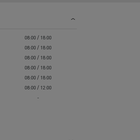
Guerlain
Delanchy Group
Feldschlösschen - Carlsberg
08:00 / 18:00
Toimitusta varten
08:00 / 18:00
08:00 / 18:00
08:00 / 18:00
08:00 / 18:00
08:00 / 12:00
-