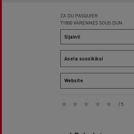
RENAULT TRUCKS E-Tech D Wide
ZA DU PASQUIER
71800 VARENNES SOUS DUN
Sijainti
Aseta suosikiksi
Website
/ 5