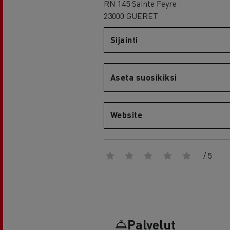
RENAULT TRUCKS E-Tech D Wide
RN 145 Sainte Feyre
23000 GUERET
Sijainti
Aseta suosikiksi
Website
/ 5
Palvelut