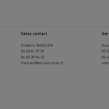
Sales contact
Ser
Frédéric RANCIER
Océ
05 55 81 57 57
05 5
06 60 39 04 33
06 6
francier@bernistrucks.fr
olaf