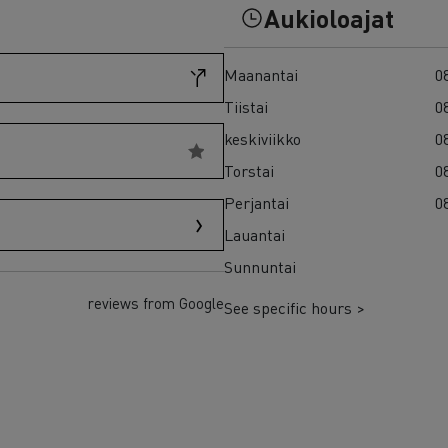
7 syytä siirtyä sähköön
Aukioloajat
Sähkökuorma-auton rahoitus
Maanantai
08
Tiistai
08
keskiviikko
08
Torstai
08
Perjantai
08
Lauantai
Sunnuntai
reviews from Google
See specific hours >