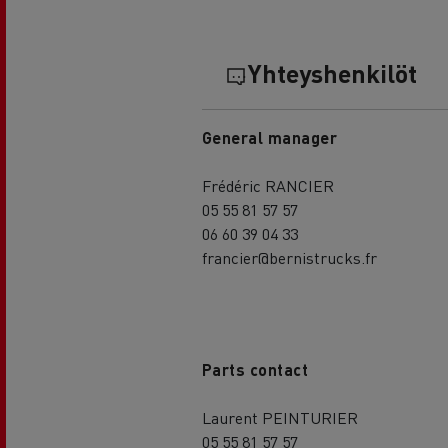
Yhteyshenkilöt
General manager
Frédéric RANCIER
05 55 81 57 57
06 60 39 04 33
francier@bernistrucks.fr
Parts contact
Laurent PEINTURIER
05 55 81 57 57