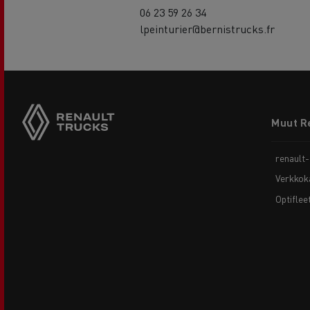
06 23 59 26 34
lpeinturier@bernistrucks.fr
Footer
Muut R
menu
renault
Verkkok
Optiflee