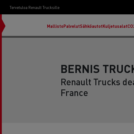
Tervetuloa Renault Trucksille
Mallisto
Palvelut
Sähköautot
Kuljetusalat
CO
BERNIS TRUC
Renault Trucks de
France
RENAULT TRUCKS E-Tech D