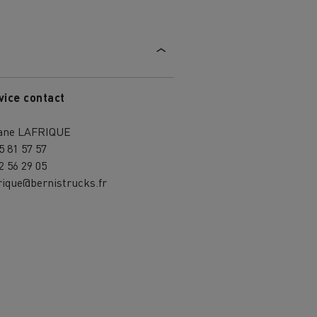
vice contact
ane LAFRIQUE
5 81 57 57
2 56 29 05
rique@bernistrucks.fr