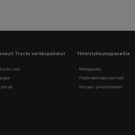
enault Trucks verkkopalvelut
Yhteistyökumppaneille
-trucks.com
Mediapankki
auppa
Päällirakentajien portaali
t portal
Korjaus- ja huoltotiedot