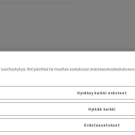
rituskykyä. Voit päivittää tai muuttaa asetuksiasi evästeasetuskeskuksess
Hyväksy kaikki evästeet
Hylkää kaikki
Evästeasetukset