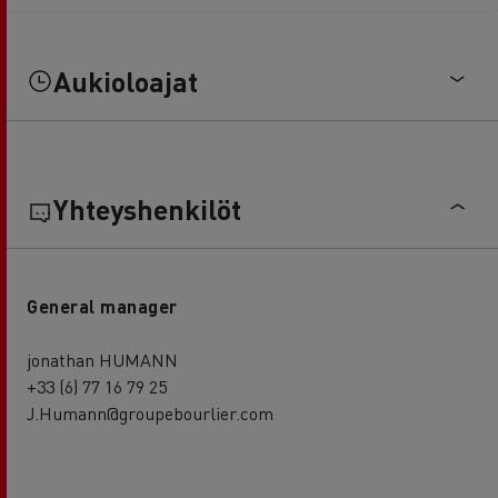
Aukioloajat
Yhteyshenkilöt
General manager
jonathan HUMANN
+33 (6) 77 16 79 25
J.Humann@groupebourlier.com