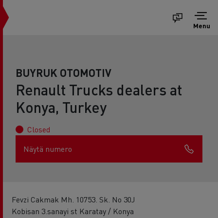
Menu
BUYRUK OTOMOTIV
Renault Trucks dealers at
Konya, Turkey
Closed
Näytä numero
Fevzi Cakmak Mh. 10753. Sk. No 30J
Kobisan 3.sanayi st Karatay / Konya