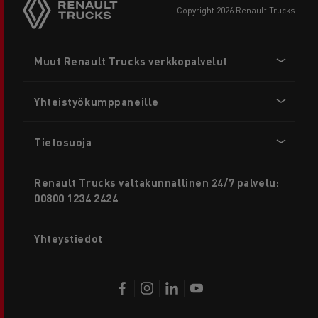
copyright 2026 Renault Trucks
Footer
Muut Renault Trucks verkkopalvelut
menu
Yhteistyökumppaneille
Tietosuoja
Renault Trucks valtakunnallinen 24/7 palvelu:
00800 1234 2424
Yhteystiedot