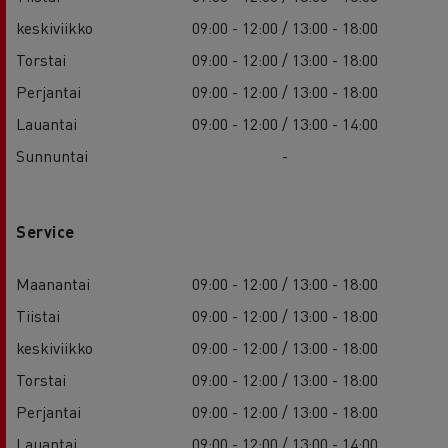
keskiviikko
09:00 - 12:00 / 13:00 - 18:00
Torstai
09:00 - 12:00 / 13:00 - 18:00
Perjantai
09:00 - 12:00 / 13:00 - 18:00
Lauantai
09:00 - 12:00 / 13:00 - 14:00
Sunnuntai
-
Service
Maanantai
09:00 - 12:00 / 13:00 - 18:00
Tiistai
09:00 - 12:00 / 13:00 - 18:00
keskiviikko
09:00 - 12:00 / 13:00 - 18:00
Torstai
09:00 - 12:00 / 13:00 - 18:00
Perjantai
09:00 - 12:00 / 13:00 - 18:00
Lauantai
09:00 - 12:00 / 13:00 - 14:00