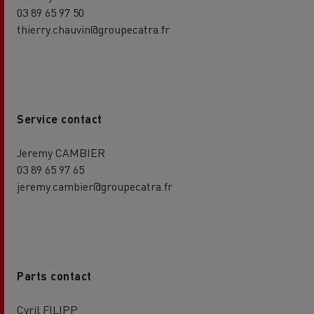
03 89 65 97 50
thierry.chauvin@groupecatra.fr
Service contact
Jeremy CAMBIER
03 89 65 97 65
jeremy.cambier@groupecatra.fr
Parts contact
Cyril FILIPP