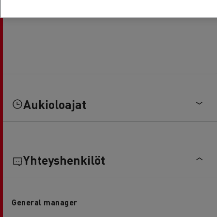
Aukioloajat
Yhteyshenkilöt
General manager