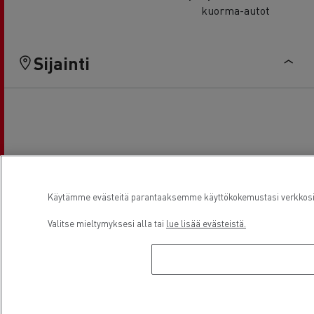
kuorma-autot
Sijainti
Käytämme evästeitä parantaaksemme käyttökokemustasi verkkosivu
Valitse mieltymyksesi alla tai
lue lisää evästeistä.