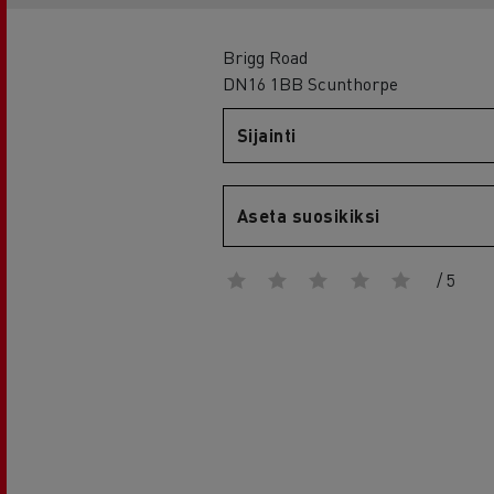
RENAULT TRUCKS E-Tech D Wide
Brigg Road
DN16 1BB Scunthorpe
Sijainti
Aseta suosikiksi
/ 5