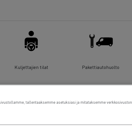
Kuljettajien tilat
Pakettiautohuolto
ustollamme, tallentaaksemme asetuksiasi ja mitataksemme verkkosivuston su