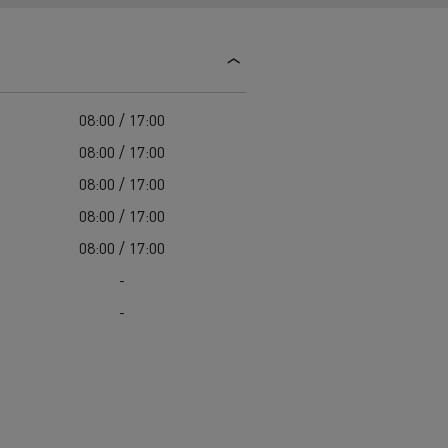
Guerlain
Delanchy Group
Feldschlösschen - Carlsberg
08:00 / 17:00
Toimitusta varten
08:00 / 17:00
08:00 / 17:00
08:00 / 17:00
08:00 / 17:00
-
-