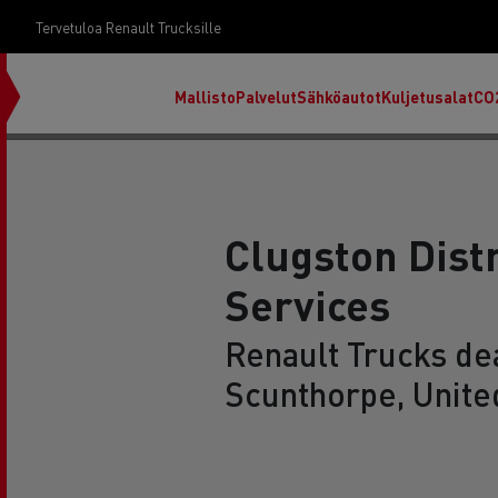
Tervetuloa Renault Trucksille
Mallisto
Palvelut
Sähköautot
Kuljetusalat
CO
Clugston Dist
Services
Renault Trucks dea
Scunthorpe, Unit
RENAULT TRUCKS E-Tech D