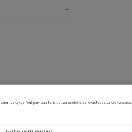
orituskykyä. Voit päivittää tai muuttaa asetuksiasi evästeasetuskeskuksess
Hyväksy kaikki evästeet