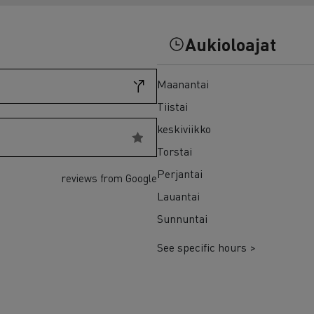
7 syytä siirtyä sähköön
Sähkökuorma-auton rahoitus
Aukioloajat
Maanantai
Tiistai
keskiviikko
Torstai
Perjantai
reviews from Google
Lauantai
Sunnuntai
See specific hours >