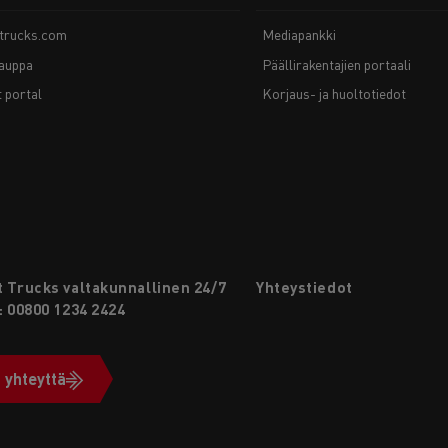
-trucks.com
Mediapankki
auppa
Päällirakentajien portaali
t portal
Korjaus- ja huoltotiedot
 Trucks valtakunnallinen 24/7
Yhteystiedot
: 00800 1234 2424
 yhteyttä