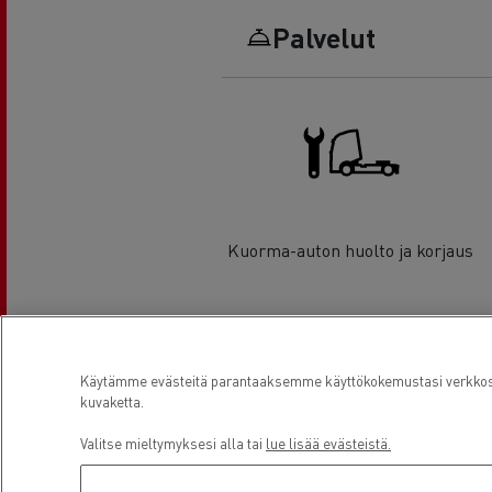
Palvelut
Kuorma-auton huolto ja korjaus
Sijainti
Käytämme evästeitä parantaaksemme käyttökokemustasi verkkosiv
kuvaketta.
Valitse mieltymyksesi alla tai
lue lisää evästeistä.