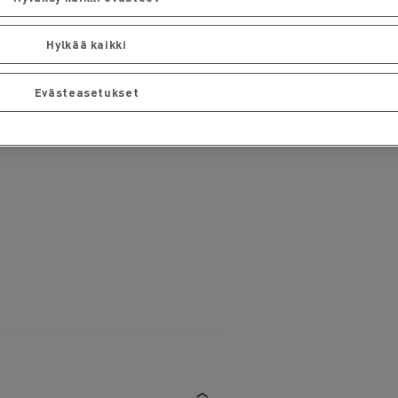
Hylkää kaikki
Evästeasetukset