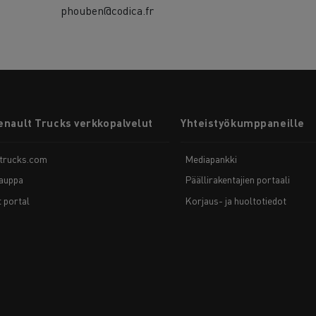
phouben@codica.fr
enault Trucks verkkopalvelut
Yhteistyökumppaneille
-trucks.com
Mediapankki
auppa
Päällirakentajien portaali
t portal
Korjaus- ja huoltotiedot