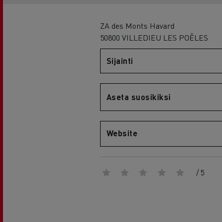
RENAULT TRUCKS E-Tech D Wide
ZA des Monts Havard
50800 VILLEDIEU LES POÊLES
Sijainti
Aseta suosikiksi
Website
/ 5