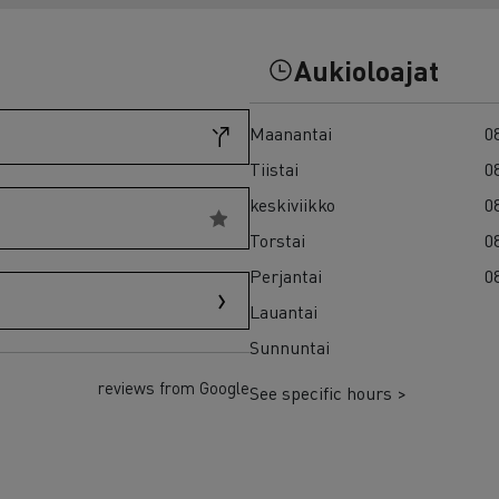
7 syytä siirtyä sähköön
Sähkökuorma-auton rahoitus
Aukioloajat
Maanantai
08
Tiistai
08
keskiviikko
08
Torstai
08
Perjantai
08
Lauantai
Sunnuntai
reviews from Google
See specific hours >