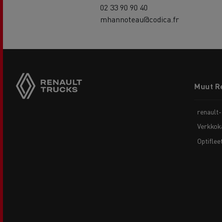
02 33 90 90 40
mhannoteau@codica.fr
Footer
Muut R
menu
renault
Verkkok
Optiflee