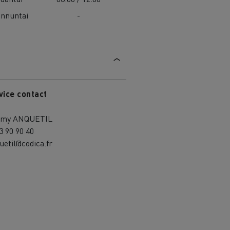
nnuntai
-
vice contact
emy ANQUETIL
3 90 90 40
uetil@codica.fr