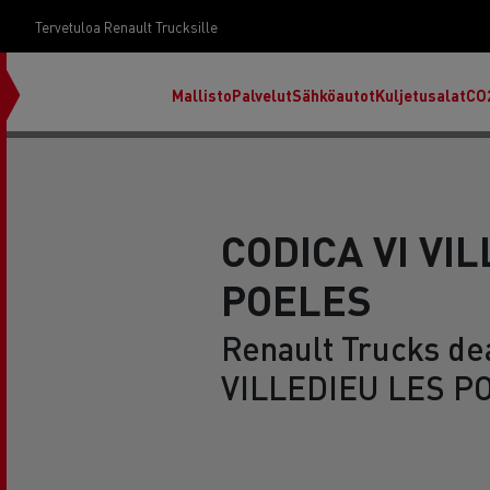
Tervetuloa Renault Trucksille
Mallisto
Palvelut
Sähköautot
Kuljetusalat
CO
CODICA VI VI
POELES
Renault Trucks dea
VILLEDIEU LES PO
RENAULT TRUCKS E-Tech D