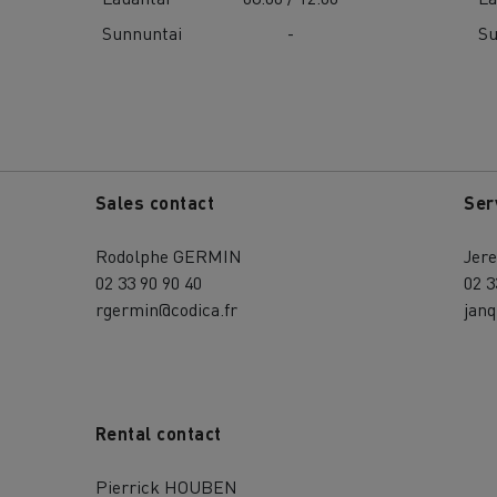
Sunnuntai
-
Su
Sales contact
Ser
Rodolphe GERMIN
Jer
02 33 90 90 40
02 3
rgermin@codica.fr
janq
Rental contact
Pierrick HOUBEN