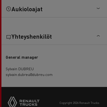
Aukioloajat
Yhteyshenkilöt
General manager
Sylvain DUBREU
sylvain.dubreu@dubreu.com
copyright 2026 Renault Trucks