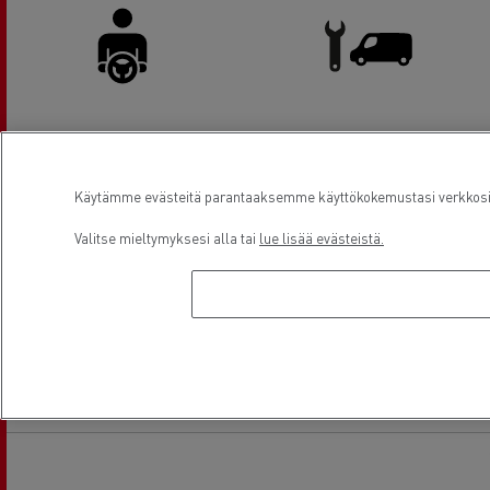
Kuljettajien tilat
Pakettiautohuolto
Käytämme evästeitä parantaaksemme käyttökokemustasi verkkosivu
Valitse mieltymyksesi alla tai
lue lisää evästeistä.
Rahoitus
Hyötyajoneuvot ja pakettiautot
Sijainti