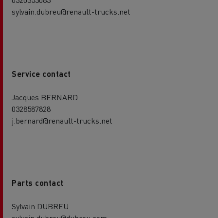
sylvain.dubreu@renault-trucks.net
Service contact
Jacques BERNARD
0328587828
j.bernard@renault-trucks.net
Parts contact
Sylvain DUBREU
sylvain.dubreu@dubreu.com