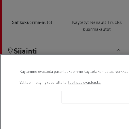
Sähkökuorma-autot
Käytetyt Renault Trucks
kuorma-autot
Sijainti
Käytämme evästeitä parantaaksemme käyttökokemustasi verkkosivu
Valitse mieltymyksesi alla tai
lue lisää evästeistä.