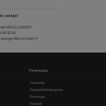
ts contact
hael BOULLENGER
4 85 50 00
ullenger@lenormant.fr
Tietosuoja
Tietosuoja
Tietojenhallintasopimus
Yksityisyys
Evästeet