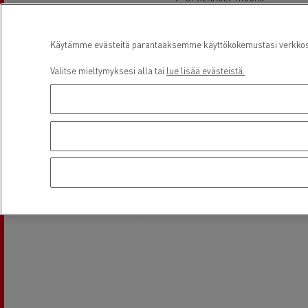
Käytämme evästeitä parantaaksemme käyttökokemustasi verkkosiv
Käytetyt Renault Trucks
Valitse mieltymyksesi alla tai
lue lisää evästeistä.
kuorma-autot
Sijainti