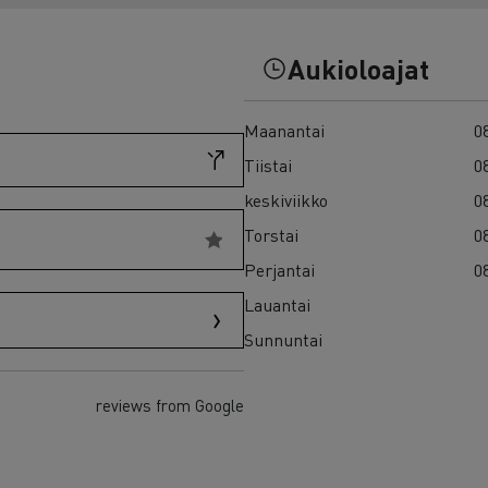
7 syytä siirtyä sähköön
Sähkökuorma-auton rahoitus
Aukioloajat
Maanantai
08
Tiistai
08
keskiviikko
08
Torstai
08
Perjantai
08
Lauantai
Sunnuntai
reviews from Google