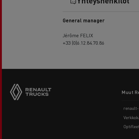
Yhteyshenkilöt
General manager
Jérôme FELIX
+33 (0)6.12.84.70.86
Footer
Muut R
menu
renault
Verkkok
Optiflee