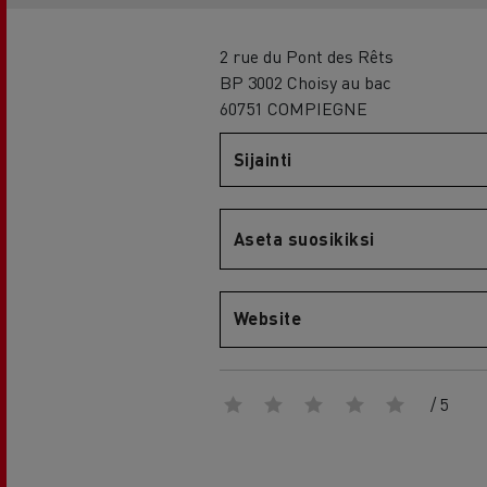
RENAULT TRUCKS E-Tech D Wide
2 rue du Pont des Rêts
BP 3002 Choisy au bac
60751 COMPIEGNE
Sijainti
Aseta suosikiksi
Website
/ 5