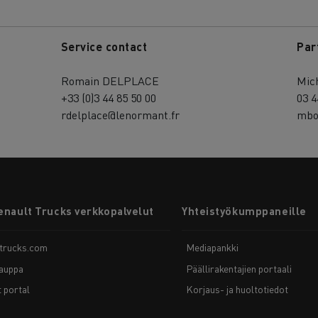
Service contact
Par
Romain DELPLACE
Mic
+33 (0)3 44 85 50 00
03 4
rdelplace@lenormant.fr
mbo
enault Trucks verkkopalvelut
Yhteistyökumppaneille
-trucks.com
Mediapankki
auppa
Päällirakentajien portaali
t portal
Korjaus- ja huoltotiedot