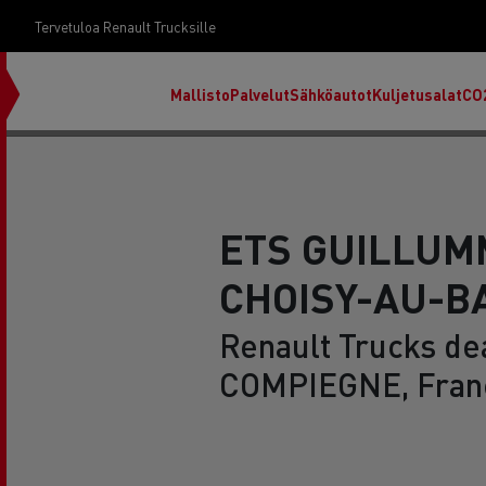
Tervetuloa Renault Trucksille
Mallisto
Palvelut
Sähköautot
Kuljetusalat
CO
ETS GUILLUM
CHOISY-AU-B
Renault Trucks dea
COMPIEGNE, Fran
RENAULT TRUCKS E-Tech D