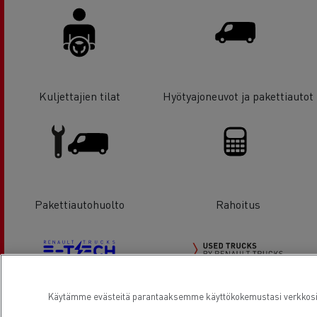
Kuljettajien tilat
Hyötyajoneuvot ja pakettiautot
Pakettiautohuolto
Rahoitus
Käytämme evästeitä parantaaksemme käyttökokemustasi verkkosivu
Sähkökuorma-autot
Käytetyt Renault Trucks