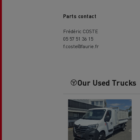
Parts contact
Frédéric COSTE
05 57 51 36 15
f.coste@faurie.fr
Our Used Trucks