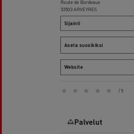
RENAULT TRUCKS E-Tech D Wide
Route de Bordeaux
33503 ARVEYRES
Sijainti
Aseta suosikiksi
Website
/ 5
Palvelut