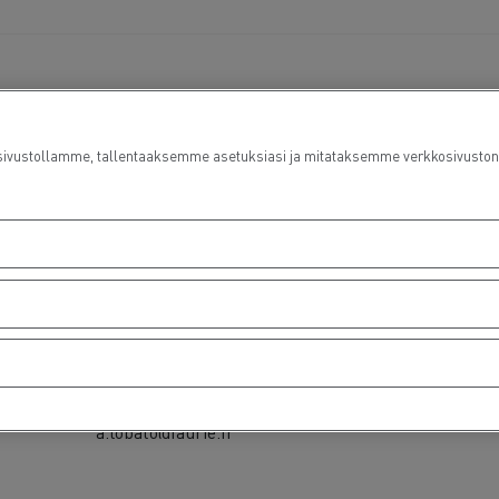
ustollamme, tallentaaksemme asetuksiasi ja mitataksemme verkkosivuston suo
Sales contact
Ser
Angel LOBATO
05 57 51 36 15
a.lobato@faurie.fr