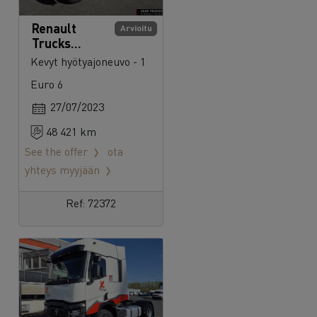
Renault
Arvioitu
Trucks
Master 145
Kevyt hyötyajoneuvo - 1
Euro 6
27/07/2023
48 421 km
See the offer
ota
yhteys myyjään
Ref: 72372