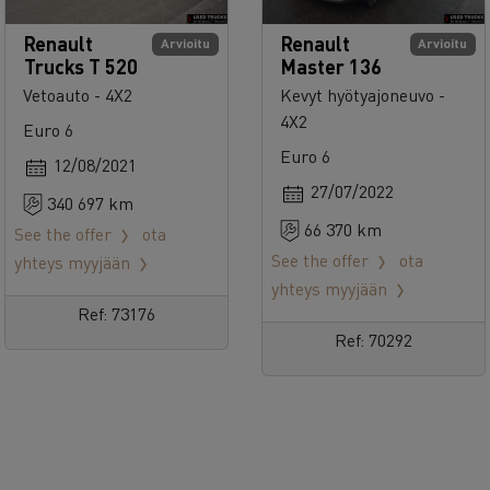
Renault
Renault
Arvioitu
Arvioitu
Trucks T 520
Master 136
Vetoauto - 4X2
Kevyt hyötyajoneuvo -
4X2
Euro 6
Euro 6
12/08/2021
27/07/2022
340 697 km
66 370 km
See the offer
ota
See the offer
ota
yhteys myyjään
yhteys myyjään
Ref: 73176
Ref: 70292