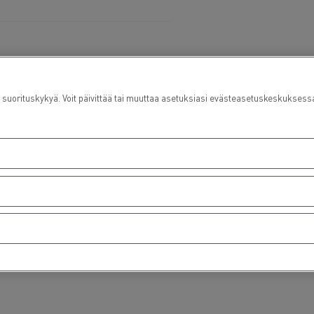
rituskykyä. Voit päivittää tai muuttaa asetuksiasi evästeasetuskeskuksess
vice contact