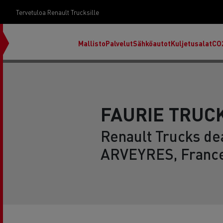
Tervetuloa Renault Trucksille
Mallisto
Palvelut
Sähköautot
Kuljetusalat
CO
FAURIE TRUC
Renault Trucks dea
ARVEYRES, Franc
RENAULT TRUCKS E-Tech D