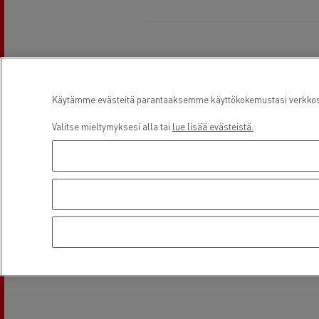
Aukioloajat
Käytämme evästeitä parantaaksemme käyttökokemustasi verkkosiv
Valitse mieltymyksesi alla tai
lue lisää evästeistä.
Yhteyshenkilöt
General manager
Mickaël BOULMIER
m.boulmier@faurie.fr