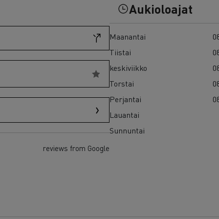
7 syytä siirtyä sähköön
Aukioloajat
Sähkökuorma-auton rahoitus
Maanantai
08
Tiistai
08
keskiviikko
08
Torstai
08
Perjantai
08
Lauantai
Sunnuntai
reviews from Google