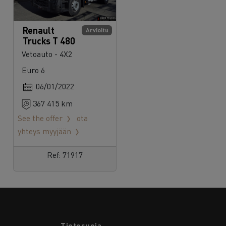
Renault
Arvioitu
Trucks T 480
Vetoauto - 4X2
Euro 6
06/01/2022
367 415 km
See the offer
ota
yhteys myyjään
Ref: 71917
Tietosuoja