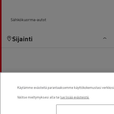
Sähkökuorma-autot
Sijainti
Käytämme evästeitä parantaaksemme käyttökokemustasi verkkosivu
Valitse mieltymyksesi alla tai
lue lisää evästeistä.