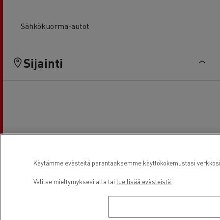
Sähkökuorma-autot
Sijainti
Käytämme evästeitä parantaaksemme käyttökokemustasi verkkosivu
Valitse mieltymyksesi alla tai
lue lisää evästeistä.