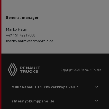
General manager
Marko Halm
+49 151 42219000
marko.halm@ferronordic.de
copyright 2026 Renault Trucks
Footer
Muut Renault Trucks verkkopalvelut
menu
Yhteistyökumppaneille