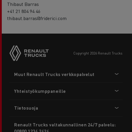
Thibaut Barras
+41 21 804 94 46
thibaut.barras@friderici.com
copyright 2026 Renault Trucks
Footer
Muut Renault Trucks verkkopalvelut
menu
Yhteistyökumppaneille
Tietosuoja
Renault Trucks valtakunnallinen 24/7 palvelu:
00800 1234 2424