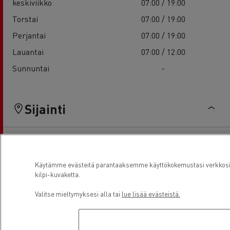
keskiviikko
07:00 / 19:00
Torstai
07:00 / 19:00
Perjantai
07:00 / 19:00
Lauantai
07:00 / 12:00
Sunnuntai
-
Sijainti
Käytämme evästeitä parantaaksemme käyttökokemustasi verkkosiv
kilpi-kuvaketta.
Valitse mieltymyksesi alla tai
lue lisää evästeistä.