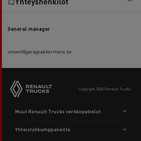
Yhteyshenkilöt
General manager
steven@garageakkermans.be
copyright 2026 Renault Trucks
Footer
Muut Renault Trucks verkkopalvelut
menu
Yhteistyökumppaneille