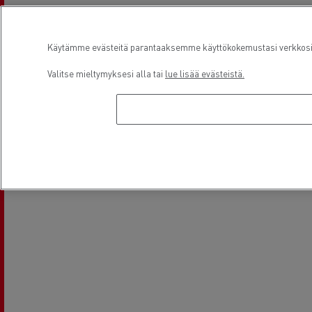
Pakettiautohuolto
Rahoitus
Käytämme evästeitä parantaaksemme käyttökokemustasi verkkosivu
Valitse mieltymyksesi alla tai
lue lisää evästeistä.
Sijainti