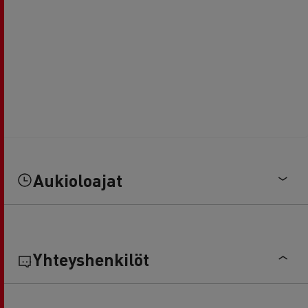
Aukioloajat
Yhteyshenkilöt