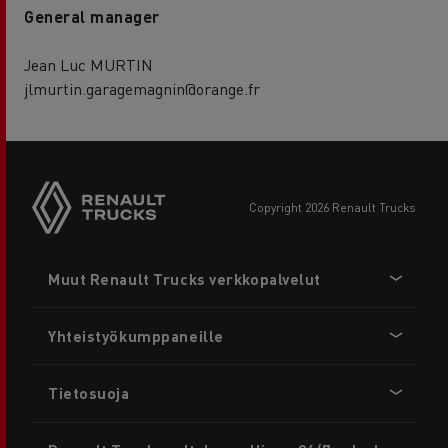
General manager
Jean Luc MURTIN
jlmurtin.garagemagnin@orange.fr
copyright 2026 Renault Trucks
Footer
Muut Renault Trucks verkkopalvelut
menu
Yhteistyökumppaneille
Tietosuoja