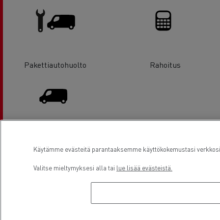
Pakettiautohuolto
Rahoitus
Hyötyajoneuvot ja pakettiautot
Käytämme evästeitä parantaaksemme käyttökokemustasi verkkosivu
Valitse mieltymyksesi alla tai
lue lisää evästeistä.
Sijainti