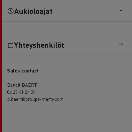
Aukioloajat
Yhteyshenkilöt
Sales contact
Benoît BAERT
06 29 41 24 34
b.baert@groupe-marty.com