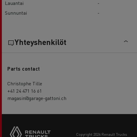
Lauantai
-
Sunnuntai
-
Yhteyshenkilöt
Parts contact
Christophe Tille
+41 24 471 16 61
magasin@garage-gattoni.ch
copyright 2026 Renault Trucks