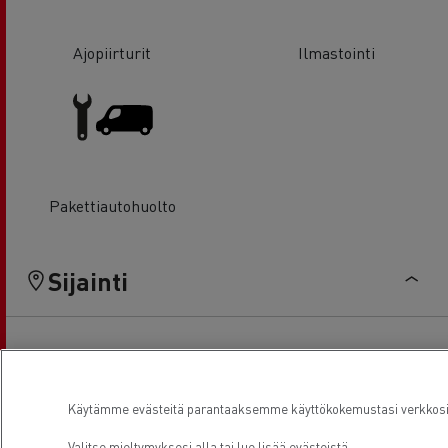
Ajopiirturit
Ilmastointi
Pakettiautohuolto
Sijainti
Käytämme evästeitä parantaaksemme käyttökokemustasi verkkosivu
Valitse mieltymyksesi alla tai
lue lisää evästeistä.