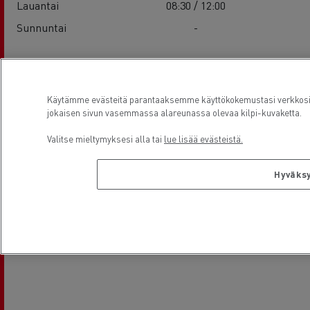
Lauantai
08:30 / 12:00
Sunnuntai
-
Sijainti
Käytämme evästeitä parantaaksemme käyttökokemustasi verkkosivu
jokaisen sivun vasemmassa alareunassa olevaa kilpi-kuvaketta.
Valitse mieltymyksesi alla tai
lue lisää evästeistä.
Hyväksy