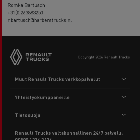
Romka Bartusch
+31(0)263883250
r.bartusch@harberstrucks.nl
copyright 2026 Renault Trucks
Footer
Muut Renault Trucks verkkopalvelut
menu
Yhteistyökumppaneille
Tietosuoja
Renault Trucks valtakunnallinen 24/7 palvelu:
00800 1234 2424