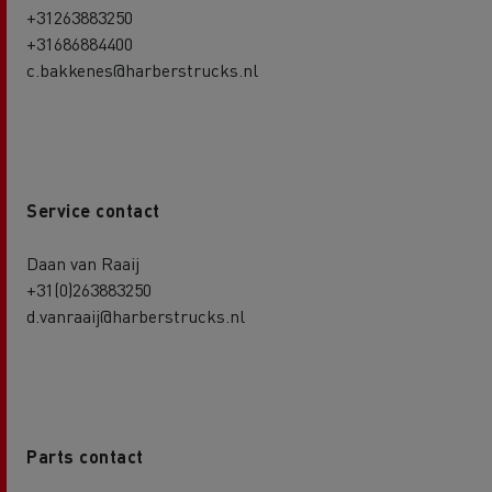
+31263883250
+31686884400
c.bakkenes@harberstrucks.nl
Service contact
Daan van Raaij
+31(0)263883250
d.vanraaij@harberstrucks.nl
Parts contact