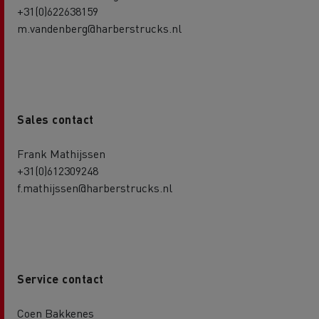
+31(0)622638159
m.vandenberg@harberstrucks.nl
Sales contact
Frank Mathijssen
+31(0)612309248
f.mathijssen@harberstrucks.nl
Service contact
Coen Bakkenes