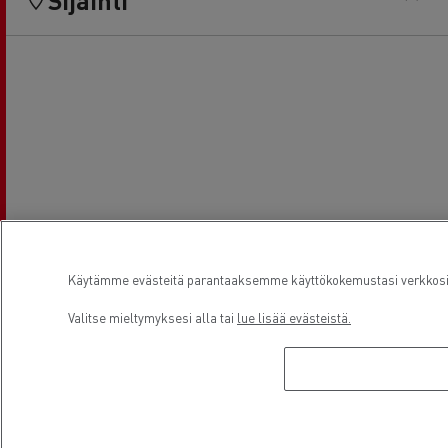
Käytämme evästeitä parantaaksemme käyttökokemustasi verkkosivu
Valitse mieltymyksesi alla tai
lue lisää evästeistä.