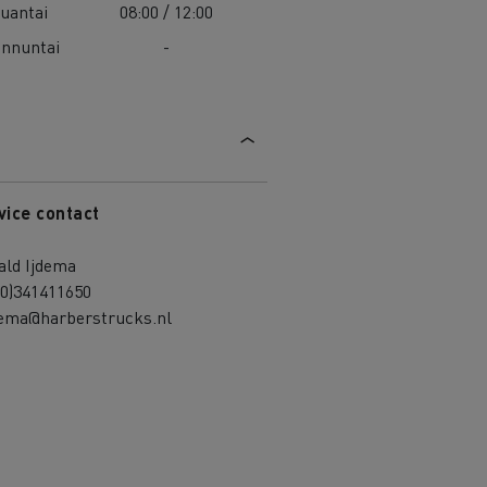
uantai
08:00 / 12:00
nnuntai
-
vice contact
ald Ijdema
(0)341411650
jdema@harberstrucks.nl