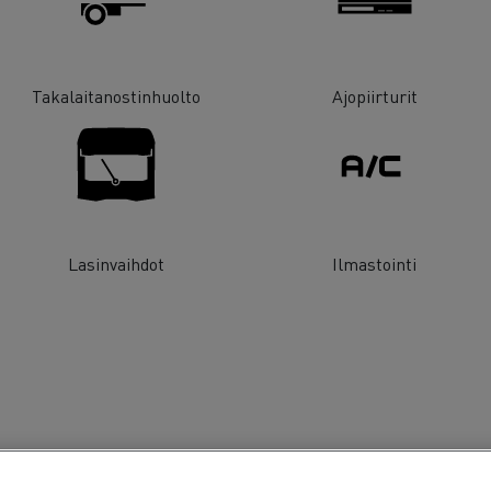
Takalaitanostinhuolto
Ajopiirturit
Lasinvaihdot
Ilmastointi