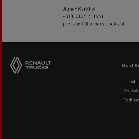
Jilmar Kerkhof
+31(0)31341411650
j.kerkhoff@harberstrucks.nl
Footer
Muut R
menu
renault
Verkkok
Optiflee