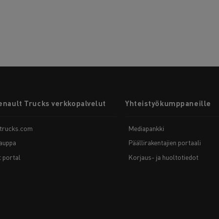
enault Trucks verkkopalvelut
Yhteistyökumppaneille
-trucks.com
Mediapankki
auppa
Päällirakentajien portaali
t portal
Korjaus- ja huoltotiedot