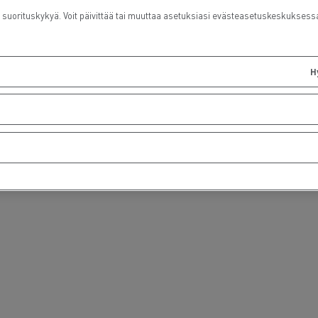
rituskykyä. Voit päivittää tai muuttaa asetuksiasi evästeasetuskeskuksess
H