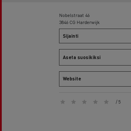
RENAULT TRUCKS E-Tech D Wide
Nobelstraat 46
3846 CG Harderwijk
Sijainti
Aseta suosikiksi
Website
/ 5