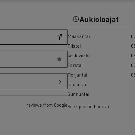
7 syytä siirtyä sähköön
Sähkökuorma-auton rahoitus
Aukioloajat
Maanantai
08
Tiistai
08
keskiviikko
08
Torstai
08
Perjantai
08
Lauantai
Sunnuntai
reviews from Google
See specific hours >