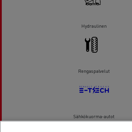
Hydraulinen
Rengaspalvelut
Sähkökuorma-autot