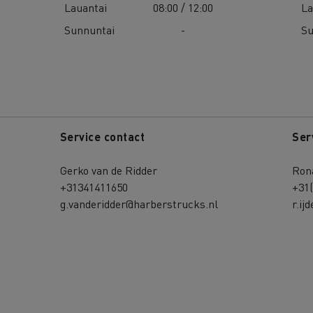
Lauantai
08:00 / 12:00
La
Sunnuntai
-
Su
Service contact
Ser
Gerko van de Ridder
Ron
+31341411650
+31
g.vanderidder@harberstrucks.nl
r.i