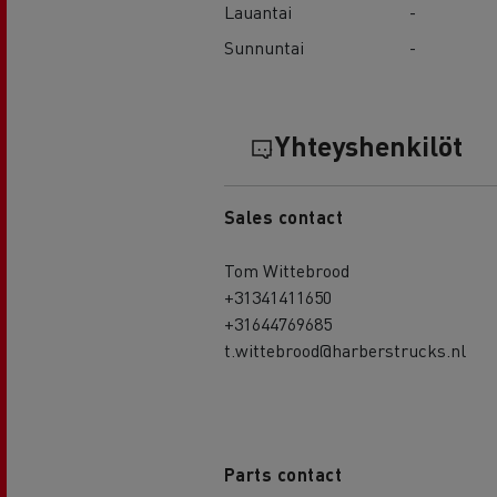
Lauantai
-
Sunnuntai
-
Yhteyshenkilöt
Sales contact
Tom Wittebrood
+31341411650
+31644769685
t.wittebrood@harberstrucks.nl
Parts contact