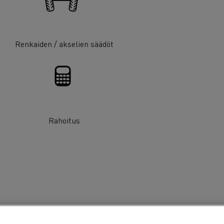
Renkaiden / akselien säädöt
Rahoitus